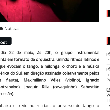
Notícias
ost
, dia 22 de maio, às 20h, o grupo instrumental
nta em formato de orquestra, unindo ritmos latinos e
e
 que evocam o tango, a milonga, o choro e a música
mérica do Sul, em direção assinada coletivamente pelos
c
P
 flauta), Maximiliano Vélez (violino), Ignacio
rabaixo), Joaquín Rilla (cavaquinho), Sebastián
cussão).
V
T
baixo e o violino recriam o universo do tango; o
L