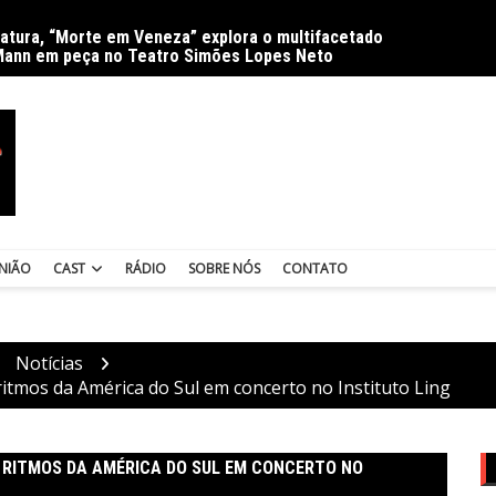
ratura, “Morte em Veneza” explora o multifacetado
Delíri
Mann em peça no Teatro Simões Lopes Neto
NIÃO
CAST
RÁDIO
SOBRE NÓS
CONTATO
Notícias
tmos da América do Sul em concerto no Instituto Ling
 RITMOS DA AMÉRICA DO SUL EM CONCERTO NO