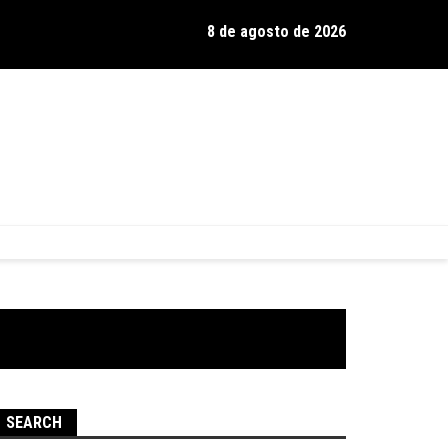
8 de agosto de 2026
os de Hamilton celebra 30 anos de estrada com show no Gravador
SEARCH