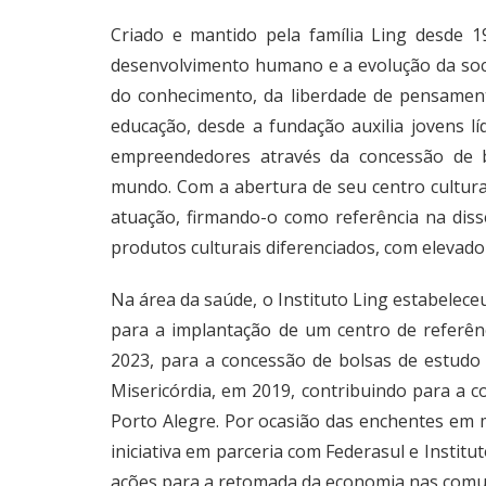
Criado e mantido pela família Ling desde 
desenvolvimento humano e a evolução da soc
do conhecimento, da liberdade de pensament
educação, desde a fundação auxilia jovens lí
empreendedores através da concessão de b
mundo. Com a abertura de seu centro cultural
atuação, firmando-o como referência na dis
produtos culturais diferenciados, com elevado 
Na área da saúde, o Instituto Ling estabelec
para a implantação de um centro de referên
2023, para a concessão de bolsas de estud
Misericórdia, em 2019, contribuindo para a 
Porto Alegre. Por ocasião das enchentes em m
iniciativa em parceria com Federasul e Institu
ações para a retomada da economia nas comun