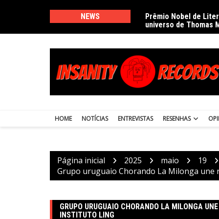
Ir
para
NEWS
Prêmio Nobel de Lite
universo de Thomas 
o
conteúdo
HOME
NOTÍCIAS
ENTREVISTAS
RESENHAS
OPI
Página inicial
2025
maio
19
Grupo uruguaio Chorando La Milonga une ri
GRUPO URUGUAIO CHORANDO LA MILONGA UNE
INSTITUTO LING