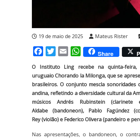
19 de maio de 2025
Mateus Rister
Facebook
Twitter
Email
WhatsApp
Share
P
O Instituto Ling recebe na quinta-feira
uruguaio Chorando la Milonga, que se aprese
brasileiros. O conjunto mescla sonoridades
andina, refletindo a diversidade cultural da A
músicos Andrés Rubinstein (clarinete e
Aldabe (bandoneon), Pablo Fagúndez (cont
Rey (violão) e Federico Olivera (pandeiro e per
Nas apresentações, o bandoneon, o contra