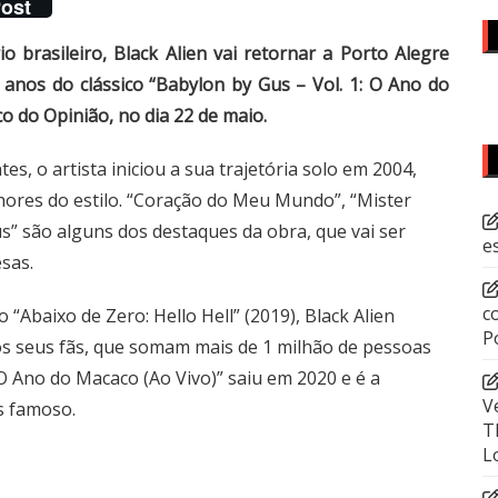
ost
 brasileiro, Black Alien vai retornar a Porto Alegre
nos do clássico “Babylon by Gus – Vol. 1: O Ano do
o do Opinião, no dia 22 de maio.
es, o artista iniciou a sua trajetória solo em 2004,
res do estilo. “Coração do Meu Mundo”, “Mister
s” são alguns dos destaques da obra, que vai ser
e
sas.
c
Abaixo de Zero: Hello Hell” (2019), Black Alien
P
s seus fãs, que somam mais de 1 milhão de pessoas
 O Ano do Macaco (Ao Vivo)” saiu em 2020 e é a
V
s famoso.
T
L