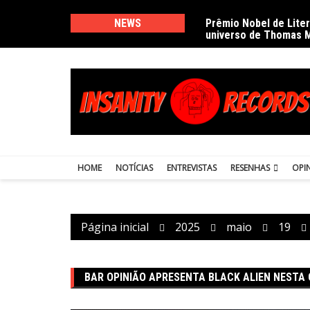
Ir
para
NEWS
Prêmio Nobel de Lite
universo de Thomas 
o
conteúdo
HOME
NOTÍCIAS
ENTREVISTAS
RESENHAS
OPI
Página inicial
2025
maio
19
BAR OPINIÃO APRESENTA BLACK ALIEN NESTA 