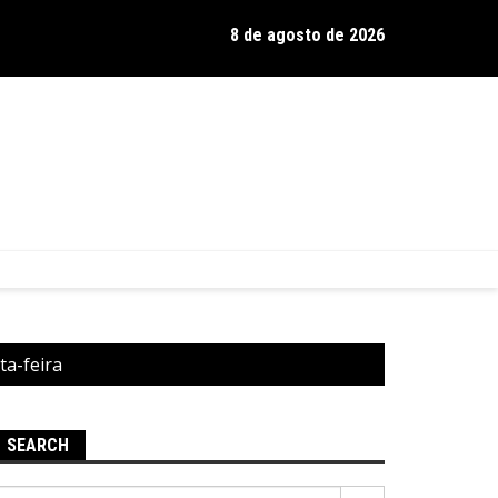
8 de agosto de 2026
os de Hamilton celebra 30 anos de estrada com show no Gravador
ta-feira
SEARCH
Pesquisar