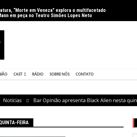
ratura, “Morte em Veneza” explora o multifacetado
Delíri
Mann em peça no Teatro Simões Lopes Neto
NIÃO
CAST
RÁDIO
SOBRE NÓS
CONTATO
Notícias
Bar Opinião apresenta Black Alien nesta quin
QUINTA-FEIRA