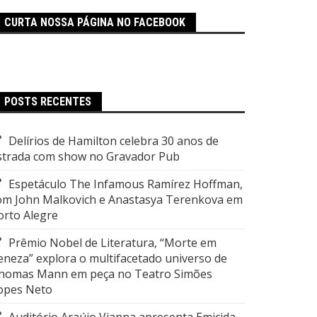
CURTA NOSSA PÁGINA NO FACEBOOK
POSTS RECENTES
Delírios de Hamilton celebra 30 anos de
strada com show no Gravador Pub
Espetáculo The Infamous Ramírez Hoffman,
om John Malkovich e Anastasya Terenkova em
orto Alegre
Prêmio Nobel de Literatura, “Morte em
eneza” explora o multifacetado universo de
homas Mann em peça no Teatro Simões
opes Neto
Auditório Araújo Vianna apresenta Emicida