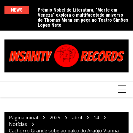
Ir
para
NEWS
Prêmio Nobel de Literatura, “Morte em
De
Veneza” explora o multifacetado universo
e
o
de Thomas Mann em peça no Teatro Simões
conteúdo
Lopes Neto
Página inicial
2025
abril
14
Notícias
Cachorro Grande sobe ao palco do Araújo Vianna