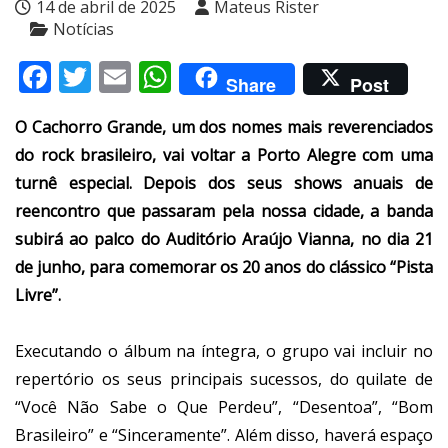
14 de abril de 2025
Mateus Rister
Notícias
Facebook
Twitter
Email
WhatsApp
Share
Post
O Cachorro Grande, um dos nomes mais reverenciados
do rock brasileiro, vai voltar a Porto Alegre com uma
turnê especial. Depois dos seus shows anuais de
reencontro que passaram pela nossa cidade, a banda
subirá ao palco do Auditório Araújo Vianna, no dia 21
de junho, para comemorar os 20 anos do clássico “Pista
Livre”.
Executando o álbum na íntegra, o grupo vai incluir no
repertório os seus principais sucessos, do quilate de
“Você Não Sabe o Que Perdeu”, “Desentoa”, “Bom
Brasileiro” e “Sinceramente”. Além disso, haverá espaço