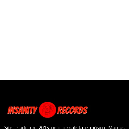
Site criado em 2015 pelo jornalista e músico, Mateus