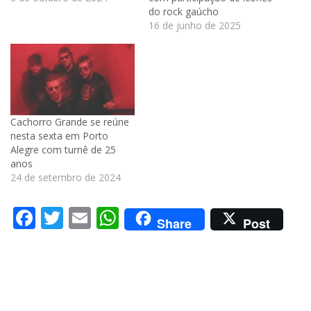
do rock gaúcho
16 de junho de 2025
Cachorro Grande se reúne
nesta sexta em Porto
Alegre com turnê de 25
anos
24 de setembro de 2024
Facebook
Twitter
Email
WhatsApp
Share
Post