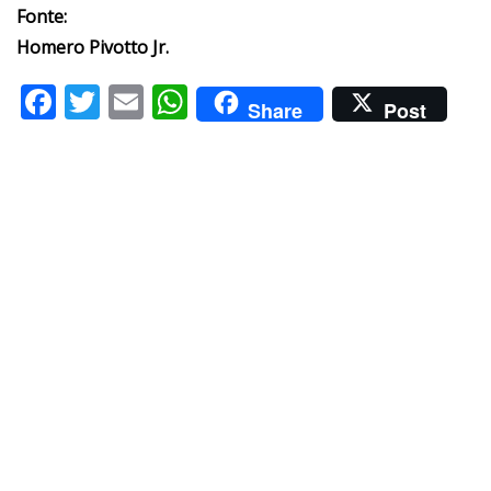
Fonte:
Homero Pivotto Jr.
Facebook
Twitter
Email
WhatsApp
Share
Post