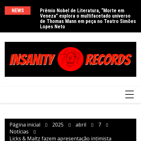
Ir
para
NEWS
Prêmio Nobel de Literatura, “Morte em
De
Veneza” explora o multifacetado universo
e
o
de Thomas Mann em peça no Teatro Simões
conteúdo
Lopes Neto
Página inicial
2025
abril
7
Notícias
Licks & Maltz fazem apresentação intimista