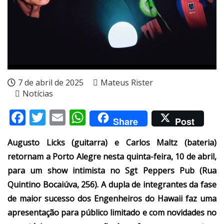
7 de abril de 2025
Mateus Rister
Notícias
Facebook
Twitter
Email
WhatsApp
Share
Post
Augusto Licks (guitarra) e Carlos Maltz (bateria)
retornam a Porto Alegre nesta quinta-feira, 10 de abril,
para um show intimista no Sgt Peppers Pub (Rua
Quintino Bocaiúva, 256). A dupla de integrantes da fase
de maior sucesso dos Engenheiros do Hawaii faz uma
apresentação para público limitado e com novidades no