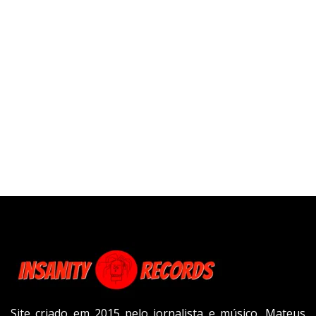
Site criado em 2015 pelo jornalista e músico, Mateus