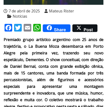
7 de abril de 2025
Mateus Rister
Notícias
Facebook
Twitter
Email
WhatsApp
Share
Post
Premiado grupo artístico argentino com 25 anos de
trajetória, o La Buena Moza desembarca em Porto
Alegre pela primeira vez, trazendo seu novo
espetáculo, Dementes. O show conceitual, com direção
de Daniel Bernal, conta com grande exibição cênica,
mais de 15 cantores, uma banda formada por três
percussionistas, além de figurinos e acessórios
especiais para apresentar uma montagem
surpreendente e inovadora, que une música, humor,
reflexão e muita cor. O coletivo mostrará o trabalho
alegre, festivo e provocativo nesta sexta e sábado, dias