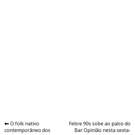
Navegação
O folk nativo
Febre 90s sobe ao palco do
contemporâneo dos
Bar Opinião nesta sexta-
de