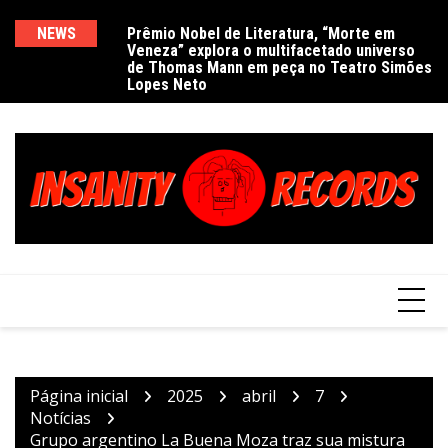
Ir
para
NEWS
Prêmio Nobel de Literatura, “Morte em
De
Veneza” explora o multifacetado universo
e
o
de Thomas Mann em peça no Teatro Simões
conteúdo
Lopes Neto
Página inicial
2025
abril
7
Notícias
Grupo argentino La Buena Moza traz sua mistura