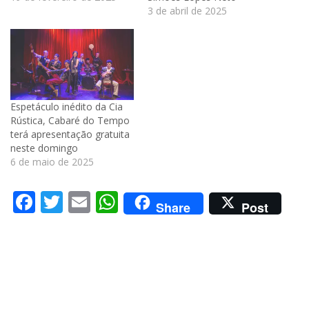
3 de abril de 2025
Espetáculo inédito da Cia
Rústica, Cabaré do Tempo
terá apresentação gratuita
neste domingo
6 de maio de 2025
Facebook
Twitter
Email
WhatsApp
Share
Post