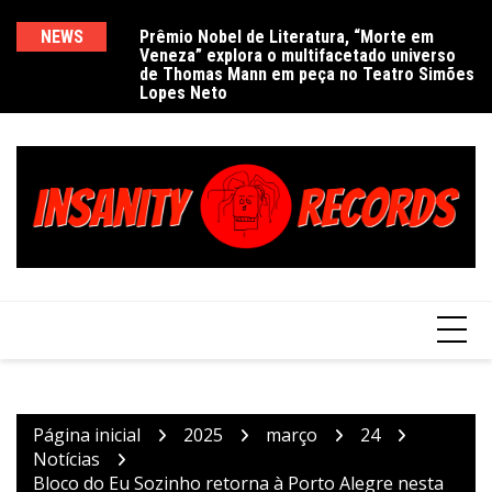
Ir
para
NEWS
Prêmio Nobel de Literatura, “Morte em
De
Veneza” explora o multifacetado universo
e
o
de Thomas Mann em peça no Teatro Simões
conteúdo
Lopes Neto
Página inicial
2025
março
24
Notícias
Bloco do Eu Sozinho retorna à Porto Alegre nesta