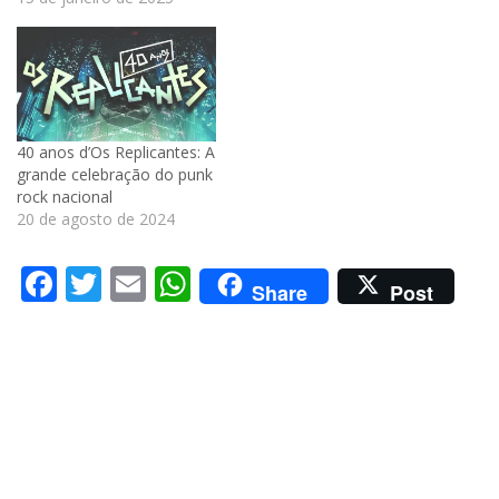
40 anos d’Os Replicantes: A
grande celebração do punk
rock nacional
20 de agosto de 2024
Facebook
Twitter
Email
WhatsApp
Share
Post