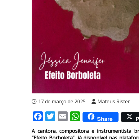
17 de março de 2025
Mateus Rister
Facebook
Twitter
Email
WhatsApp
Share
P
A cantora, compositora e instrumentista br
“Efeito Borboleta”, já disponível nas plataf