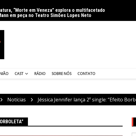
ratura, “Morte em Veneza” explora o multifacetado
Delíri
Mann em peça no Teatro Simões Lopes Neto
NIÃO
CAST
RÁDIO
SOBRE NÓS
CONTATO
Notícias
Jéssica Jennifer lança 2º single: “Efeito Bor
BORBOLETA”