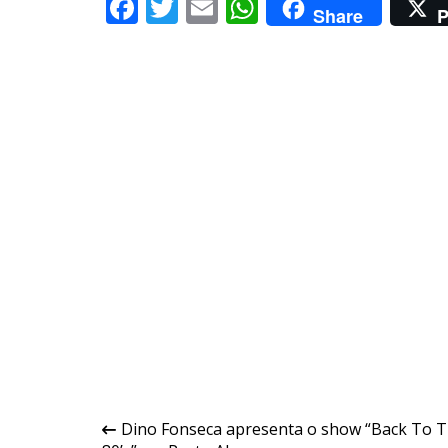
Facebook
Twitter
Email
WhatsApp
Share
P
Navegação
Dino Fonseca apresenta o show “Back To 