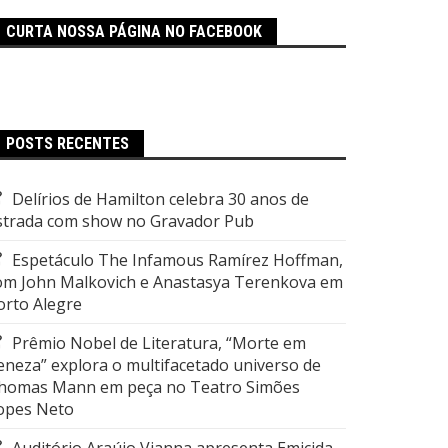
CURTA NOSSA PÁGINA NO FACEBOOK
POSTS RECENTES
Delírios de Hamilton celebra 30 anos de
strada com show no Gravador Pub
Espetáculo The Infamous Ramírez Hoffman,
om John Malkovich e Anastasya Terenkova em
orto Alegre
Prêmio Nobel de Literatura, “Morte em
eneza” explora o multifacetado universo de
homas Mann em peça no Teatro Simões
opes Neto
Auditório Araújo Vianna apresenta Emicida