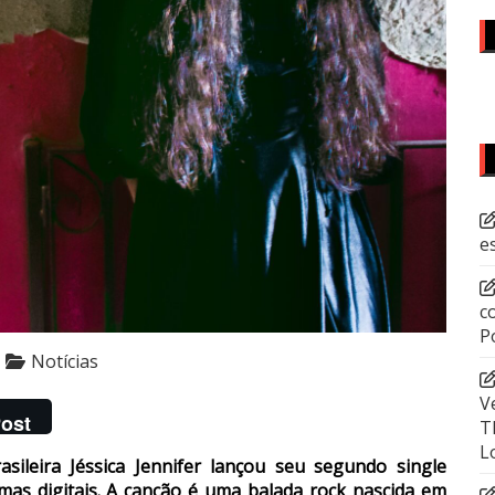
e
c
P
Notícias
V
ost
T
L
asileira Jéssica Jennifer lançou seu segundo single
ormas digitais. A canção é uma balada rock nascida em