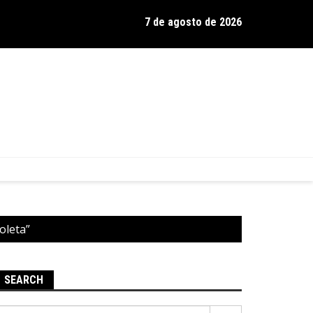
7 de agosto de 2026
os de Hamilton celebra 30 anos de estrada com show no Gravador
boleta”
SEARCH
Pesquisar