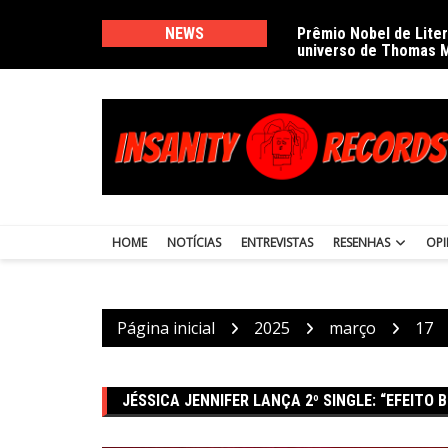
Ir
para
NEWS
Prêmio Nobel de Lite
universo de Thomas 
o
conteúdo
HOME
NOTÍCIAS
ENTREVISTAS
RESENHAS
OPI
Página inicial
2025
março
17
JÉSSICA JENNIFER LANÇA 2º SINGLE: “EFEITO 