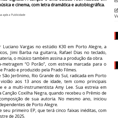
sica e cinema, com letra dramática e autobiográfica.
a após a Publicidade
V
 Luciano Vargas no estúdio K30 em Porto Alegre, a
os, Jimi Barba na guitarra, Rafael Dias no teclado,
bateria, o músico também assina a produção da obra.
rta-metragem “O Porão”, com estreia marcada para o
e Prado e produzido pela Prado Filmes.
de São Jerônimo, Rio Grande do Sul, radicada em Porto
iolão aos 13 anos de idade, tem como principais
Lee e a multi-instrumentista Amy Lee. Sua estreia em
 da Canção Coxilha Negra, quando recebeu o Prêmio de
 composição de sua autoria. No mesmo ano, iniciou
ndependentes de Porto Alegre.
 seu primeiro EP, que terá cinco faixas inéditas, com
tre de 2025.