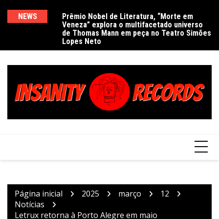
Ir
para
NEWS
Prêmio Nobel de Literatura, “Morte em
De
Veneza” explora o multifacetado universo
e
o
de Thomas Mann em peça no Teatro Simões
conteúdo
Lopes Neto
Página inicial
2025
março
12
Notícias
Letrux retorna à Porto Alegre em maio