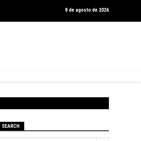
8 de agosto de 2026
os de Hamilton celebra 30 anos de estrada com show no Gravador
SEARCH
Pesquisar