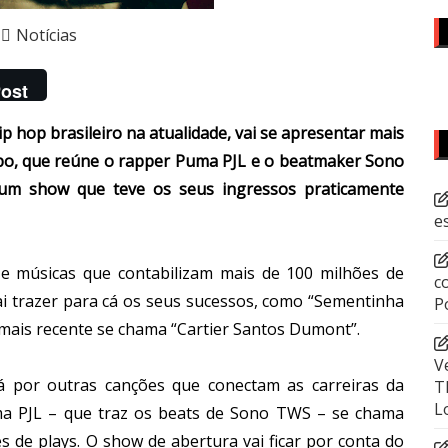
Notícias
ost
 hop brasileiro na atualidade, vai se apresentar mais
rupo, que reúne o rapper Puma PJL e o beatmaker Sono
num show que teve os seus ingressos praticamente
e
e músicas que contabilizam mais de 100 milhões de
c
ai trazer para cá os seus sucessos, como “Sementinha
P
 mais recente se chama “Cartier Santos Dumont”.
V
 por outras canções que conectam as carreiras da
T
L
ma PJL – que traz os beats de Sono TWS – se chama
 de plays. O show de abertura vai ficar por conta do