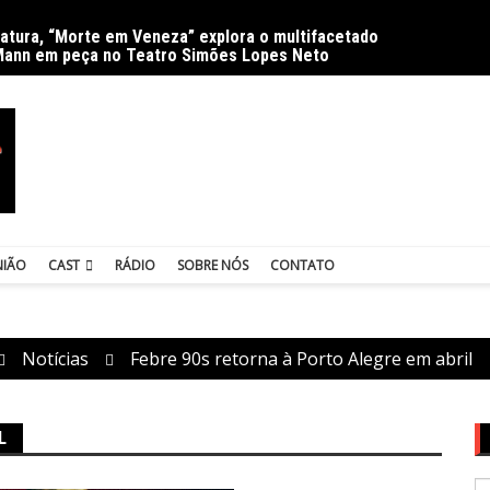
ratura, “Morte em Veneza” explora o multifacetado
Delíri
Mann em peça no Teatro Simões Lopes Neto
NIÃO
CAST
RÁDIO
SOBRE NÓS
CONTATO
Notícias
Febre 90s retorna à Porto Alegre em abril
L