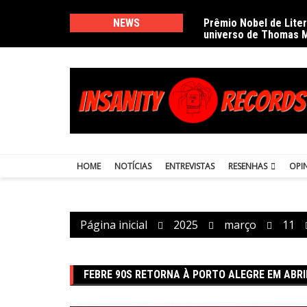
Ir
para
NEWS
Prêmio Nobel de Lite
universo de Thomas 
o
conteúdo
HOME
NOTÍCIAS
ENTREVISTAS
RESENHAS
OPI
Página inicial
2025
março
11
FEBRE 90S RETORNA À PORTO ALEGRE EM ABRI