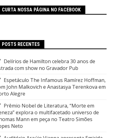
CURTA NOSSA PÁGINA NO FACEBOOK
POSTS RECENTES
Delírios de Hamilton celebra 30 anos de
strada com show no Gravador Pub
Espetáculo The Infamous Ramírez Hoffman,
om John Malkovich e Anastasya Terenkova em
orto Alegre
Prêmio Nobel de Literatura, “Morte em
eneza” explora o multifacetado universo de
homas Mann em peça no Teatro Simões
opes Neto
Auditório Araújo Vianna apresenta Emicida