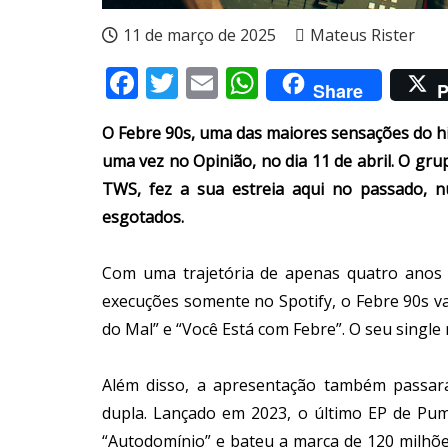
11 de março de 2025
Mateus Rister
Facebook
Twitter
Email
WhatsApp
Share
P
O Febre 90s, uma das maiores sensações do hip
uma vez no Opinião, no dia 11 de abril. O g
TWS, fez a sua estreia aqui no passado, 
esgotados.
Com uma trajetória de apenas quatro anos 
execuções somente no Spotify, o Febre 90s v
do Mal” e “Você Está com Febre”. O seu single
Além disso, a apresentação também passará
dupla. Lançado em 2023, o último EP de Pu
“Autodomínio” e bateu a marca de 120 milhões