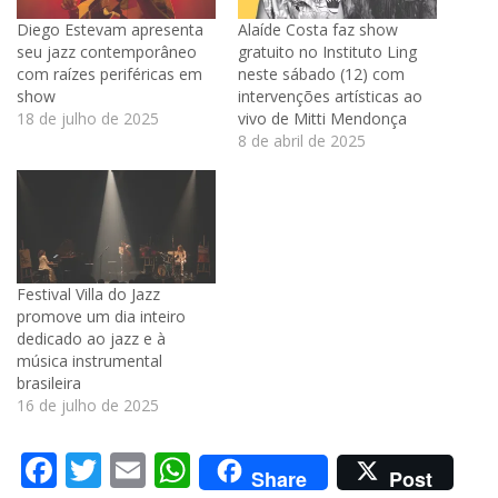
Diego Estevam apresenta
Alaíde Costa faz show
seu jazz contemporâneo
gratuito no Instituto Ling
com raízes periféricas em
neste sábado (12) com
show
intervenções artísticas ao
18 de julho de 2025
vivo de Mitti Mendonça
8 de abril de 2025
Festival Villa do Jazz
promove um dia inteiro
dedicado ao jazz e à
música instrumental
brasileira
16 de julho de 2025
Facebook
Twitter
Email
WhatsApp
Share
Post