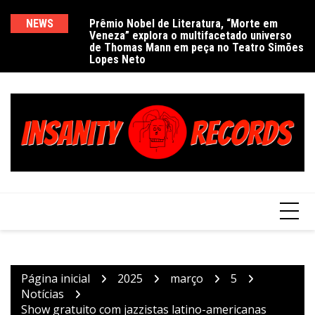
Ir
para
NEWS
Prêmio Nobel de Literatura, “Morte em
De
Veneza” explora o multifacetado universo
e
o
de Thomas Mann em peça no Teatro Simões
conteúdo
Lopes Neto
Página inicial
2025
março
5
Notícias
Show gratuito com jazzistas latino-americanas