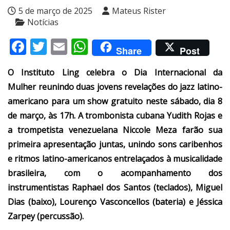
5 de março de 2025
Mateus Rister
Notícias
Facebook
Twitter
Email
WhatsApp
Share
Post
O Instituto Ling celebra o Dia Internacional da
Mulher reunindo duas jovens revelações do jazz latino-
americano para um show gratuito neste sábado, dia 8
de março, às 17h. A trombonista cubana Yudith Rojas e
a trompetista venezuelana Niccole Meza farão sua
primeira apresentação juntas, unindo sons caribenhos
e ritmos latino-americanos entrelaçados à musicalidade
brasileira, com o acompanhamento dos
instrumentistas Raphael dos Santos (teclados), Miguel
Dias (baixo), Lourenço Vasconcellos (bateria) e Jéssica
Zarpey (percussão).