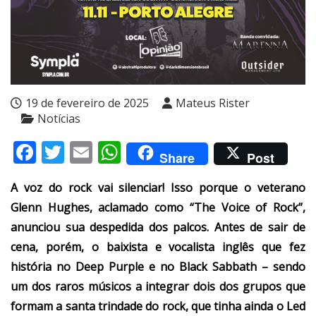
19 de fevereiro de 2025
Mateus Rister
Notícias
Facebook
Twitter
Email
WhatsApp
Share
Post
A voz do rock vai silenciar! Isso porque o veterano
Glenn Hughes, aclamado como “The Voice of Rock”,
anunciou sua despedida dos palcos. Antes de sair de
cena, porém, o baixista e vocalista inglês que fez
história no Deep Purple e no Black Sabbath – sendo
um dos raros músicos a integrar dois dos grupos que
formam a santa trindade do rock, que tinha ainda o Led