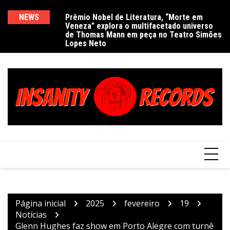
Ir
para
NEWS
Prêmio Nobel de Literatura, “Morte em
De
Veneza” explora o multifacetado universo
e
o
de Thomas Mann em peça no Teatro Simões
conteúdo
Lopes Neto
Página inicial
2025
fevereiro
19
Notícias
Glenn Hughes faz show em Porto Alegre com turnê