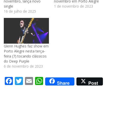
novembro, lança novo
novembro em Porto Alegre
single
1 de novembro de 2023
16 de julho de 2025
Glenn Hughes faz show em
Porto Alegre nesta terça-
feira (7) tocando clássicos
do Deep Purple
6 de novembro de 2023
Facebook
Twitter
Email
WhatsApp
Share
Post