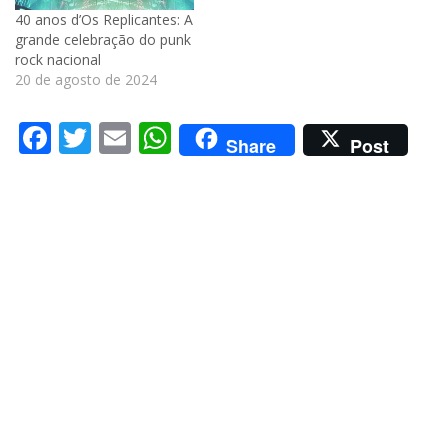
40 anos d’Os Replicantes: A
grande celebração do punk
rock nacional
20 de agosto de 2024
Facebook
Twitter
Email
WhatsApp
Share
Post