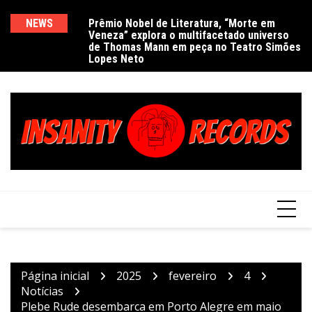
Ir
para
ra, “Morte em
NEWS
Delírios de Hamilton celebra 30 anos de
E
Pr
acetado universo
estrada com show no Gravador Pub
c
Ve
o
 no Teatro Simões
e
d
conteúdo
L
Página inicial
2025
fevereiro
4
Notícias
Plebe Rude desembarca em Porto Alegre em maio