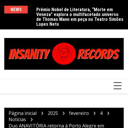
Ir
para
NEWS
Prêmio Nobel de Literatura, “Morte em
De
Veneza” explora o multifacetado universo
e
o
de Thomas Mann em peça no Teatro Simões
conteúdo
Lopes Neto
Página inicial
2025
fevereiro
4
Notícias
Duo ANAVITÓRIA retorna à Porto Alegre em