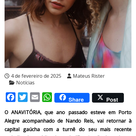
4 de fevereiro de 2025
Mateus Rister
Notícias
Facebook
Twitter
Email
WhatsApp
Share
Post
O ANAVITÓRIA, que ano passado esteve em Porto
Alegre acompanhado de Nando Reis, vai retornar à
capital gaúcha com a turnê do seu mais recente