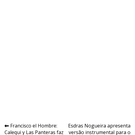
Navegação
Francisco el Hombre:
Esdras Nogueira apresenta
Calequi y Las Panteras faz
versão instrumental para o