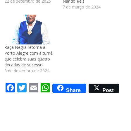
22 de setembro de 2025
Nando Reis
7 de março de 2024
Raça Negra retorna a
Porto Alegre com a turnê
que celebra suas quatro
décadas de sucesso
9 de dezembro de 2024
Facebook
Twitter
Email
WhatsApp
Share
Post