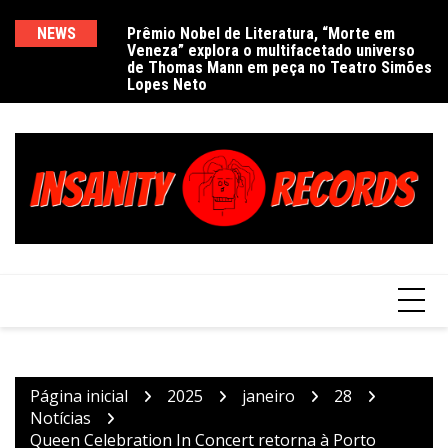
Ir
para
NEWS
Prêmio Nobel de Literatura, “Morte em
De
Veneza” explora o multifacetado universo
e
o
de Thomas Mann em peça no Teatro Simões
conteúdo
Lopes Neto
Página inicial
2025
janeiro
28
Notícias
Queen Celebration In Concert retorna à Porto