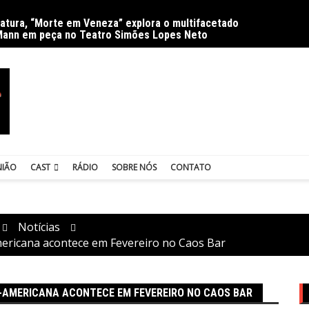
ratura, “Morte em Veneza” explora o multifacetado
Delíri
Mann em peça no Teatro Simões Lopes Neto
NIÃO
CAST
RÁDIO
SOBRE NÓS
CONTATO
Notícias
Americana acontece em Fevereiro no Caos Bar
O-AMERICANA ACONTECE EM FEVEREIRO NO CAOS BAR