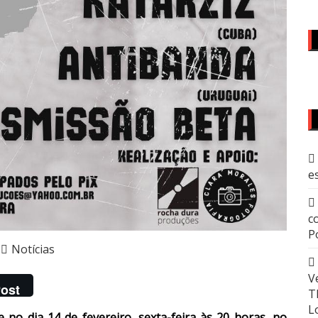
e
c
P
Notícias
V
ost
T
L
 no dia 14 de fevereiro, sexta-feira às 20 horas, no