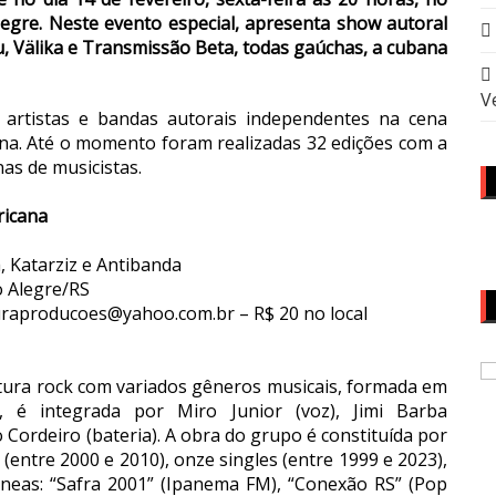
legre.
Neste evento especial, apresenta show autoral
u, Välika e Transmissão Beta, todas gaúchas, a cubana
V
 artistas e bandas autorais independentes na cena
ana. Até o momento foram realizadas 32 edições com a
as de musicistas.
ricana
, Katarziz e Antibanda
o Alegre/RS
uraproducoes@yahoo.com.br – R$ 20 no local
stura rock com variados gêneros musicais, formada em
 é integrada por Miro Junior (voz), Jimi Barba
o Cordeiro (bateria). A obra do grupo é constituída por
 (entre 2000 e 2010), onze singles (entre 1999 e 2023),
tâneas: “Safra 2001” (Ipanema FM), “Conexão RS” (Pop