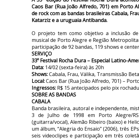
Caos Bar (Rua João Alfredo, 701) em Porto A
de rock com as bandas brasileiras Cabala, Fra
Katarziz e a uruguaia Antibanda.
O projeto tem como objetivo a inclusão de
musical de Porto Alegre e Região Metropolit
participação de 92 bandas, 119 shows e centen
SERVIÇO
33º Festival Rocha Dura – Especial Latino-Ame
Data:
14/02 (sexta-feira) às 20h
Shows:
Cabala, Frau, Välika, Transmissão Beta
Local:
Caos Bar (Rua João Alfredo, 701) – Port
Ingressos:
R$ 15 antecipados pelo pix rochad
SOBRE AS BANDAS
CABALA
Banda brasileira, autoral e independente, mi
3 de Julho de 1998 em Porto Alegre/RS,
(guitarra/vocal), Alemão Ribeiro (baixo) e Heli
um álbum, “Alegria do Ensaio” (2006), três EPs
seis videoclipes e participação em três cole