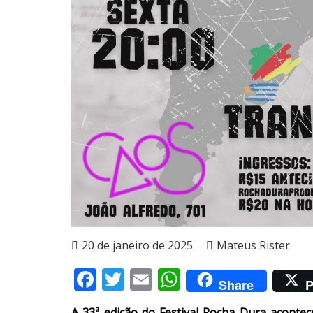
20 de janeiro de 2025
Mateus Rister
Facebook
Twitter
Email
WhatsApp
Share
P
A 33ª edição do Festival Rocha Dura acontece