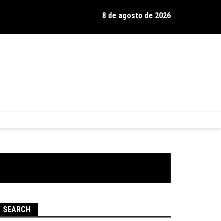
8 de agosto de 2026
os de Hamilton celebra 30 anos de estrada com show no Gravador
SEARCH