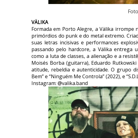
Foto
VÄLIKA
Formada em Porto Alegre, a Välika irrompe
primórdios do punk e do metal extremo. Criad
suas letras incisivas e performances explos
passando pelo hardcore, a Välika entrega 
como a luta de classes, a alienação e a resist
Moisés Borba (guitarra), Eduardo Rutkowski (
atitude, rebeldia e autenticidade. O grupo d
Bem” e “Ninguém Me Controla” (2022), e “S.D.L.
Instagram: @valika.band