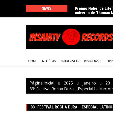
Ir
para
NEWS
Prêmio Nobel de Lite
universo de Thomas 
o
conteúdo
HOME
NOTÍCIAS
ENTREVISTAS
RESENHAS
OPI
Página inicial
2025
janeiro
20
33º Festival Rocha Dura – Especial Latino-
33º FESTIVAL ROCHA DURA – ESPECIAL LATIN