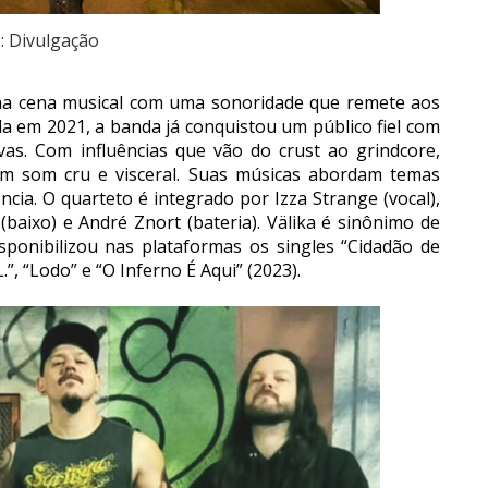
: Divulgação
 na cena musical com uma sonoridade que remete aos
a em 2021, a banda já conquistou um público fiel com
ivas. Com influências que vão do crust ao grindcore,
um som cru e visceral. Suas músicas abordam temas
ência. O quarteto é integrado por Izza Strange (vocal),
baixo) e André Znort (bateria). Välika é sinônimo de
isponibilizou nas plataformas os singles “Cidadão de
”, “Lodo” e “O Inferno É Aqui” (2023).