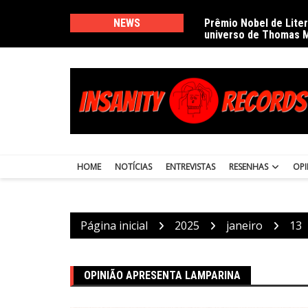
Ir
para
NEWS
Prêmio Nobel de Lite
universo de Thomas 
o
conteúdo
HOME
NOTÍCIAS
ENTREVISTAS
RESENHAS
OPI
Página inicial
2025
janeiro
13
OPINIÃO APRESENTA LAMPARINA