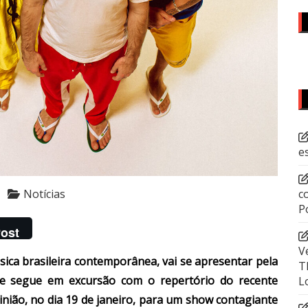
e
c
Notícias
P
ost
V
ica brasileira contemporânea, vai se apresentar pela
T
ue segue em excursão com o repertório do recente
L
pinião, no dia 19 de janeiro, para um show contagiante