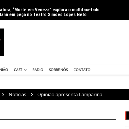
ratura, “Morte em Veneza” explora o multifacetado
Delíri
Mann em peça no Teatro Simões Lopes Neto
NIÃO
CAST
RÁDIO
SOBRE NÓS
CONTATO
Notícias
Opinião apresenta Lamparina