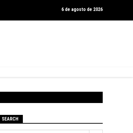
6 de agosto de 2026
os de Hamilton celebra 30 anos de estrada com show no Gravador
SEARCH
Pesquisar