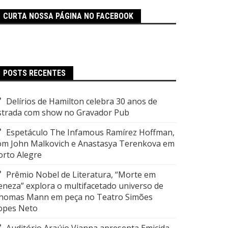
CURTA NOSSA PÁGINA NO FACEBOOK
POSTS RECENTES
Delírios de Hamilton celebra 30 anos de
strada com show no Gravador Pub
Espetáculo The Infamous Ramírez Hoffman,
om John Malkovich e Anastasya Terenkova em
orto Alegre
Prêmio Nobel de Literatura, “Morte em
eneza” explora o multifacetado universo de
homas Mann em peça no Teatro Simões
opes Neto
Auditório Araújo Vianna apresenta Emicida