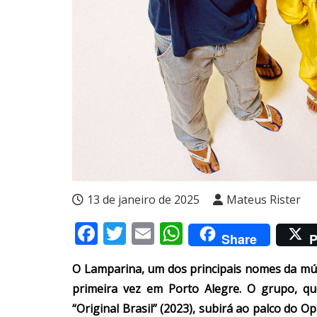
13 de janeiro de 2025
Mateus Rister
Facebook
Twitter
Email
WhatsApp
Share
P
O Lamparina, um dos principais nomes da mús
primeira vez em Porto Alegre. O grupo, q
“Original Brasil” (2023), subirá ao palco do O