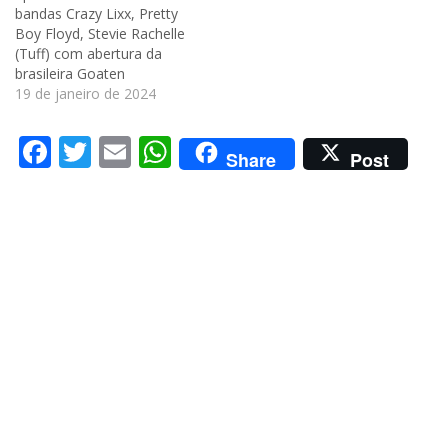
bandas Crazy Lixx, Pretty
Boy Floyd, Stevie Rachelle
(Tuff) com abertura da
brasileira Goaten
19 de janeiro de 2024
Facebook
Twitter
Email
WhatsApp
Share
Post