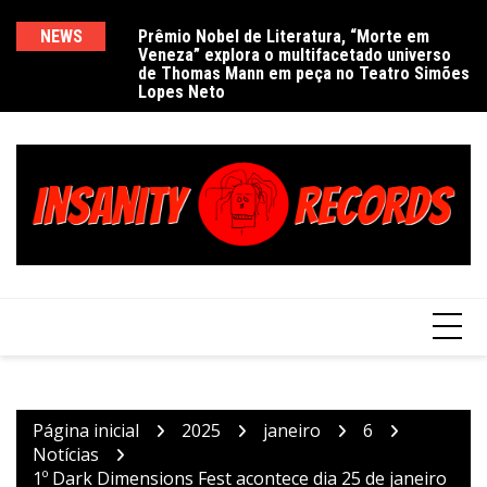
Ir
para
ra, “Morte em
NEWS
Delírios de Hamilton celebra 30 anos de
E
Pr
acetado universo
estrada com show no Gravador Pub
c
Ve
o
 no Teatro Simões
e
d
conteúdo
L
Página inicial
2025
janeiro
6
Notícias
1º Dark Dimensions Fest acontece dia 25 de janeiro