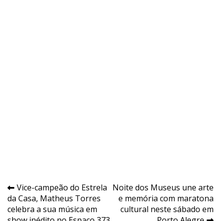
Navegação
Vice-campeão do Estrela
Noite dos Museus une arte
da Casa, Matheus Torres
e memória com maratona
de
celebra a sua música em
cultural neste sábado em
show inédito no Espaço 373
Porto Alegre