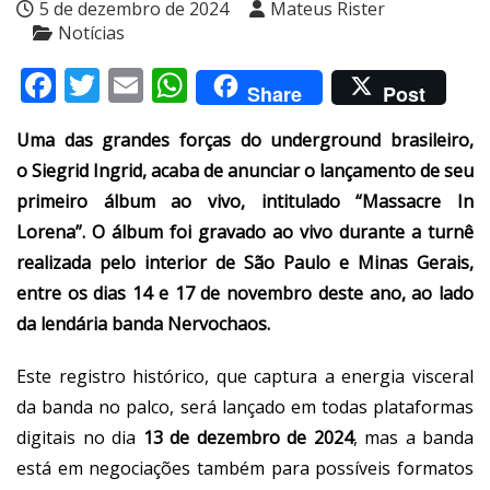
5 de dezembro de 2024
Mateus Rister
Notícias
Facebook
Twitter
Email
WhatsApp
Share
Post
Uma das grandes forças do underground brasileiro,
o Siegrid Ingrid, acaba de anunciar o lançamento de seu
primeiro álbum ao vivo, intitulado “Massacre In
Lorena”. O álbum foi gravado ao vivo durante a turnê
realizada pelo interior de São Paulo e Minas Gerais,
entre os dias 14 e 17 de novembro deste ano, ao lado
da lendária banda Nervochaos.
Este registro histórico, que captura a energia visceral
da banda no palco, será lançado em todas plataformas
digitais no dia
13 de dezembro de 2024
, mas a banda
está em negociações também para possíveis formatos