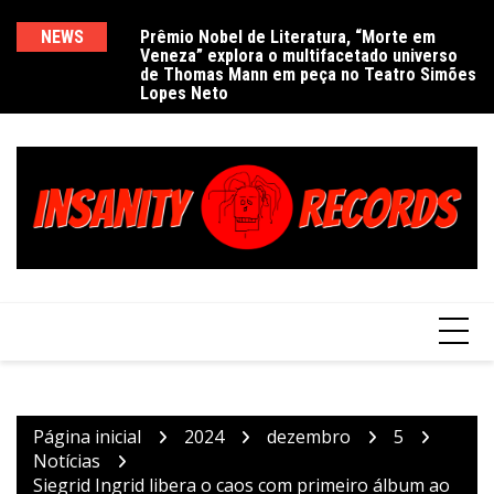
Ir
para
NEWS
Prêmio Nobel de Literatura, “Morte em
De
Veneza” explora o multifacetado universo
e
o
de Thomas Mann em peça no Teatro Simões
conteúdo
Lopes Neto
Página inicial
2024
dezembro
5
Notícias
Siegrid Ingrid libera o caos com primeiro álbum ao