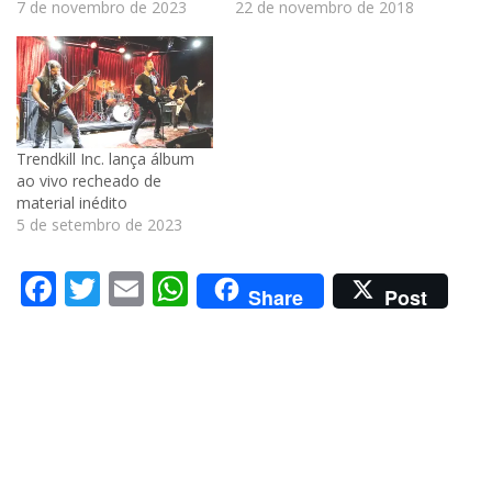
7 de novembro de 2023
22 de novembro de 2018
Trendkill Inc. lança álbum
ao vivo recheado de
material inédito
5 de setembro de 2023
Facebook
Twitter
Email
WhatsApp
Share
Post