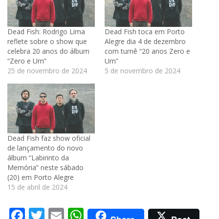
Dead Fish: Rodrigo Lima
Dead Fish toca em Porto
reflete sobre o show que
Alegre dia 4 de dezembro
celebra 20 anos do álbum
com turnê “20 anos Zero e
“Zero e Um”
Um”
25 de novembro de 2024
5 de novembro de 2024
Dead Fish faz show oficial
de lançamento do novo
álbum “Labirinto da
Memória” neste sábado
(20) em Porto Alegre
15 de abril de 2024
Facebook
Twitter
Email
WhatsApp