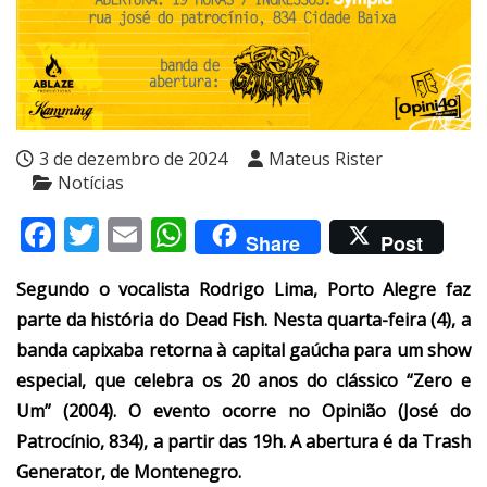
3 de dezembro de 2024
Mateus Rister
Notícias
Facebook
Twitter
Email
WhatsApp
Share
Post
Segundo o vocalista Rodrigo Lima, Porto Alegre faz
parte da história do Dead Fish. Nesta quarta-feira (4), a
banda capixaba retorna à capital gaúcha para um show
especial, que celebra os 20 anos do clássico “Zero e
Um” (2004). O evento ocorre no Opinião (José do
Patrocínio, 834), a partir das 19h. A abertura é da Trash
Generator, de Montenegro.