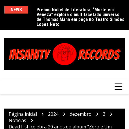
Ir
para
NEWS
Prêmio Nobel de Literatura, “Morte em
De
Veneza” explora o multifacetado universo
e
o
de Thomas Mann em peça no Teatro Simões
conteúdo
Lopes Neto
Página inicial
2024
dezembro
3
Notícias
Dead Fish celebra 20 anos do álbum “Zero e Um”