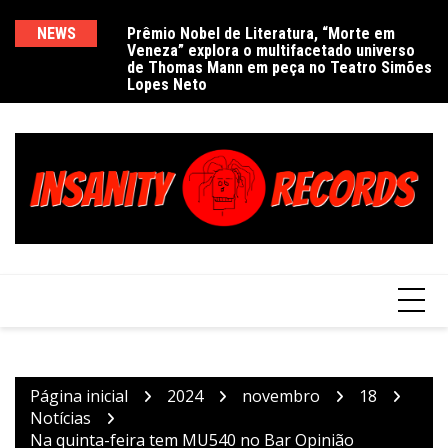
Ir
para
NEWS
Prêmio Nobel de Literatura, “Morte em
De
Veneza” explora o multifacetado universo
e
o
de Thomas Mann em peça no Teatro Simões
conteúdo
Lopes Neto
Página inicial
2024
novembro
18
Notícias
Na quinta-feira tem MU540 no Bar Opinião