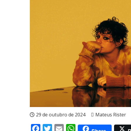
29 de outubro de 2024
Mateus Rister
Facebook
Twitter
Email
WhatsApp
Share
P