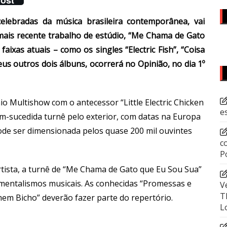
elebradas da música brasileira contemporânea, vai
mais recente trabalho de estúdio, “Me Chama de Gato
aixas atuais – como os singles “Electric Fish”, “Coisa
us outros dois álbuns, ocorrerá no Opinião, no dia 1º
io Multishow com o antecessor “Little Electric Chicken
e
m-sucedida turnê pelo exterior, com datas na Europa
pode ser dimensionada pelos quase 200 mil ouvintes
c
P
tista, a turnê de “Me Chama de Gato que Eu Sou Sua”
entalismos musicais. As conhecidas “Promessas e
V
T
mem Bicho” deverão fazer parte do repertório.
L