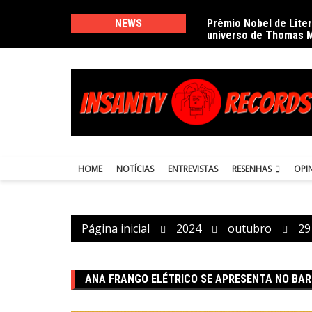
Ir
para
NEWS
Prêmio Nobel de Lite
universo de Thomas 
o
conteúdo
HOME
NOTÍCIAS
ENTREVISTAS
RESENHAS
OPI
Página inicial
2024
outubro
29
ANA FRANGO ELÉTRICO SE APRESENTA NO BAR