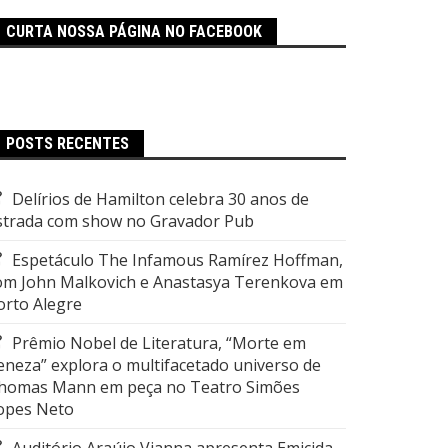
CURTA NOSSA PÁGINA NO FACEBOOK
POSTS RECENTES
Delírios de Hamilton celebra 30 anos de
strada com show no Gravador Pub
Espetáculo The Infamous Ramírez Hoffman,
om John Malkovich e Anastasya Terenkova em
orto Alegre
Prêmio Nobel de Literatura, “Morte em
eneza” explora o multifacetado universo de
homas Mann em peça no Teatro Simões
opes Neto
Auditório Araújo Vianna apresenta Emicida