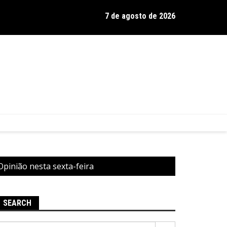
7 de agosto de 2026
os de Hamilton celebra 30 anos de estrada com show no Gravador
Opinião nesta sexta-feira
SEARCH
Pesquisar