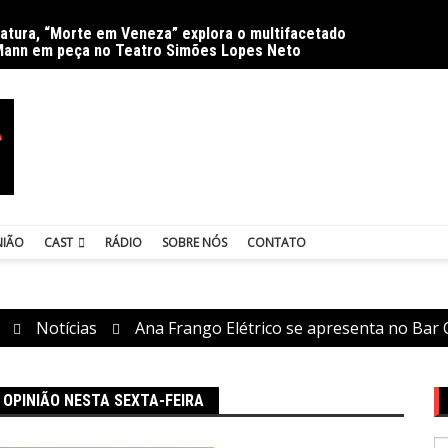
ratura, “Morte em Veneza” explora o multifacetado
Delíri
Mann em peça no Teatro Simões Lopes Neto
NIÃO
CAST
RÁDIO
SOBRE NÓS
CONTATO
Notícias
Ana Frango Elétrico se apresenta no Bar 
 OPINIÃO NESTA SEXTA-FEIRA