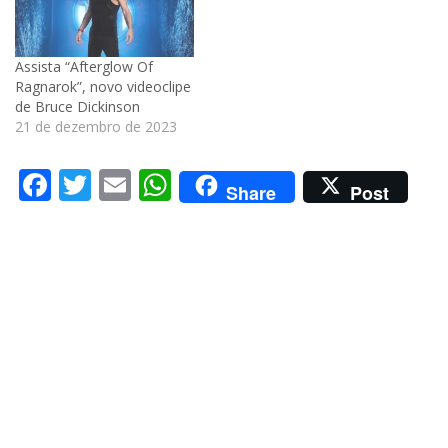
Assista “Afterglow Of
Ragnarok”, novo videoclipe
de Bruce Dickinson
21 de dezembro de 2023
Facebook
Twitter
Email
WhatsApp
Share
Post