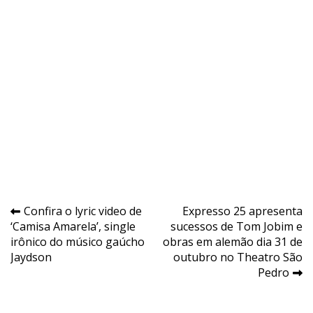
Navegação
Confira o lyric video de
Expresso 25 apresenta
‘Camisa Amarela’, single
sucessos de Tom Jobim e
de
irônico do músico gaúcho
obras em alemão dia 31 de
Post
Jaydson
outubro no Theatro São
Pedro