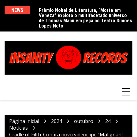
Ir
para
NEWS
Prêmio Nobel de Literatura, “Morte em
De
Veneza” explora o multifacetado universo
e
o
de Thomas Mann em peça no Teatro Simões
conteúdo
Lopes Neto
Página inicial
2024
outubro
24
Notícias
Cradle of Filth: Confira novo videoclipe “Malignant