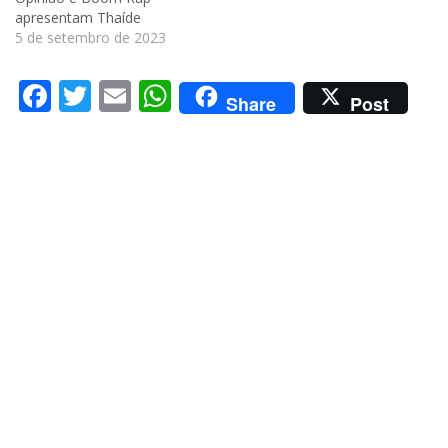
apresentam Thaíde
5 de setembro de 2023
Facebook
Twitter
Email
WhatsApp
Share
Post