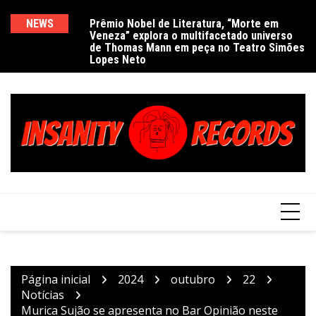
Ir
para
NEWS
Prêmio Nobel de Literatura, “Morte em
De
Veneza” explora o multifacetado universo
e
o
de Thomas Mann em peça no Teatro Simões
conteúdo
Lopes Neto
Página inicial
2024
outubro
22
Notícias
Murica Sujão se apresenta no Bar Opinião neste