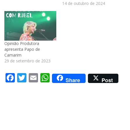
14 de outubro de 2024
Opinião Produtora
apresenta Papo de
Camarim
29 de setembro de 2023
Facebook
Twitter
Email
WhatsApp
Share
Post