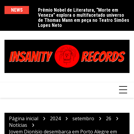
Ir
para
NEWS
Prêmio Nobel de Literatura, “Morte em
De
Veneza” explora o multifacetado universo
e
o
de Thomas Mann em peça no Teatro Simões
conteúdo
Lopes Neto
Página inicial
2024
setembro
26
Notícias
Jovem Dionísio desembarca em Porto Alegre em