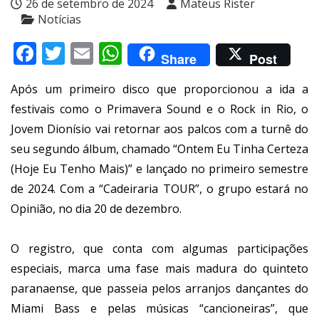
26 de setembro de 2024
Mateus Rister
Notícias
Facebook
Twitter
Email
WhatsApp
Share
Post
Após um primeiro disco que proporcionou a ida a
festivais como o Primavera Sound e o Rock in Rio, o
Jovem Dionísio vai retornar aos palcos com a turnê do
seu segundo álbum, chamado “Ontem Eu Tinha Certeza
(Hoje Eu Tenho Mais)” e lançado no primeiro semestre
de 2024. Com a “Cadeiraria TOUR”, o grupo estará no
Opinião, no dia 20 de dezembro.
O registro, que conta com algumas participações
especiais, marca uma fase mais madura do quinteto
paranaense, que passeia pelos arranjos dançantes do
Miami Bass e pelas músicas “cancioneiras”, que