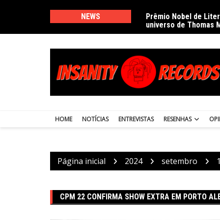
Ir
para
NEWS
Prêmio Nobel de Lite
universo de Thomas 
o
conteúdo
HOME
NOTÍCIAS
ENTREVISTAS
RESENHAS
OPI
Página inicial
2024
setembro
CPM 22 CONFIRMA SHOW EXTRA EM PORTO AL