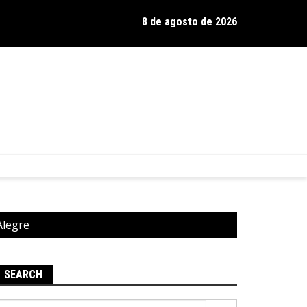
8 de agosto de 2026
os de Hamilton celebra 30 anos de estrada com show no Gravador
Alegre
SEARCH
Pesquisar