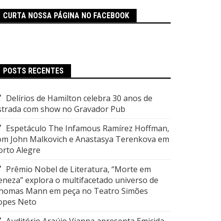
CURTA NOSSA PÁGINA NO FACEBOOK
POSTS RECENTES
Delírios de Hamilton celebra 30 anos de
strada com show no Gravador Pub
Espetáculo The Infamous Ramírez Hoffman,
om John Malkovich e Anastasya Terenkova em
orto Alegre
Prêmio Nobel de Literatura, “Morte em
eneza” explora o multifacetado universo de
homas Mann em peça no Teatro Simões
opes Neto
Auditório Araújo Vianna apresenta Emicida