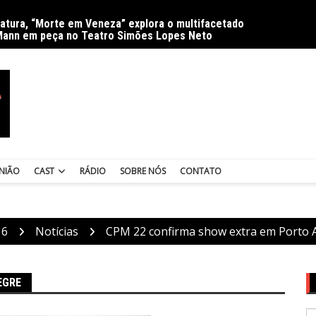
ratura, “Morte em Veneza” explora o multifacetado
Delíri
Mann em peça no Teatro Simões Lopes Neto
NIÃO
CAST
RÁDIO
SOBRE NÓS
CONTATO
16
Notícias
CPM 22 confirma show extra em Porto 
EGRE