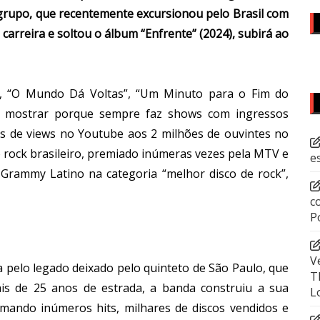
grupo, que recentemente excursionou pelo Brasil com
arreira e soltou o álbum “Enfrente” (2024), subirá ao
s”, “O Mundo Dá Voltas”, “Um Minuto para o Fim do
ai mostrar porque sempre faz shows com ingressos
es de views no Youtube aos 2 milhões de ouvintes no
 rock brasileiro, premiado inúmeras vezes pela MTV e
e
Grammy Latino na categoria “melhor disco de rock”,
c
P
V
pelo legado deixado pelo quinteto de São Paulo, que
T
is de 25 anos de estrada, a banda construiu a sua
L
omando inúmeros hits, milhares de discos vendidos e