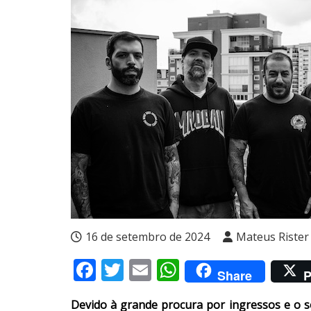
16 de setembro de 2024
Mateus Rister
Facebook
Twitter
Email
WhatsApp
Share
P
Devido à grande procura por ingressos e o s