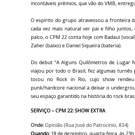
incontáveis prêmios, que vão do VMB, entreg
O espírito do grupo atravessou a fronteira 
cada vez mais natural ver pai e filho juntos
palco, o CPM 22 conta hoje com Badauí (vocal), 
Zaher (baixo) e Daniel Siqueira (bateria).
Do debut “A Alguns Quilômetros de Lugar N
viajou por todo o Brasil, fez algumas turnês 
tocou no Rock in Rio, cujo show rendeu
punk/hardcore nacional a deixar o undergro
seu espaço garantido na história do rock brasi
SERVIÇO – CPM 22: SHOW EXTRA
Onde:
Opinião (Rua José do Patrocínio, 834)
Quando:
18 de dezembro, quarta-feira, às 23h