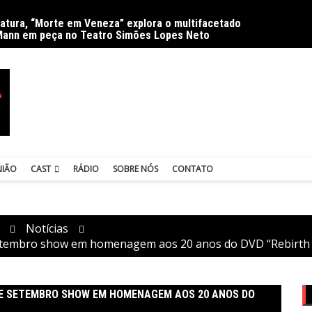
ratura, “Morte em Veneza” explora o multifacetado
Delíri
Mann em peça no Teatro Simões Lopes Neto
NIÃO
CAST
RÁDIO
SOBRE NÓS
CONTATO
Notícias
 setembro show em homenagem aos 20 anos do DVD “Rebirth 
 DE SETEMBRO SHOW EM HOMENAGEM AOS 20 ANOS DO