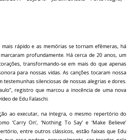
mais rápido e as memórias se tornam efêmeras, há
 marcaram profundamente. Há cerca de 20 anos, um
orações, transformando-se em mais do que apenas
sonora para nossas vidas. As canções tocaram nossa
testemunhas silenciosas de nossas alegrias e dores.
aulo”, registro que marcou a inocência de uma nova
ídeo de Edu Falaschi.
o ao executar, na íntegra, o mesmo repertório do
o ‘Carry On’, ‘Nothing To Say’ e ‘Make Believe’
rtório, entre outros clássicos, estão faixas que Edu
 e que essa podem, provavelmente, ser tocadas pela