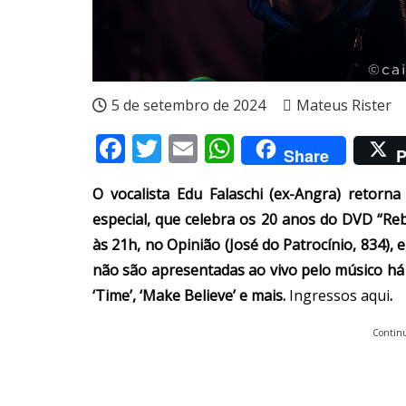
5 de setembro de 2024
Mateus Rister
Facebook
Twitter
Email
WhatsApp
Share
P
O vocalista Edu Falaschi (ex-Angra) retor
especial, que celebra os 20 anos do DVD “Reb
às 21h, no Opinião (José do Patrocínio, 834), 
não são apresentadas ao vivo pelo músico há 
‘Time’, ‘Make Believe’ e mais.
Ingressos aqui
.
Continu