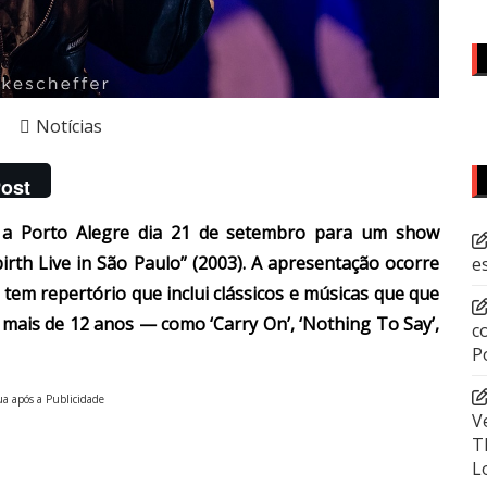
Notícias
ost
na a Porto Alegre dia 21 de setembro para um show
irth Live in São Paulo” (2003). A apresentação ocorre
e
e tem repertório que inclui clássicos e músicas que que
mais de 12 anos — como ‘Carry On’, ‘Nothing To Say’,
c
P
a após a Publicidade
V
T
L