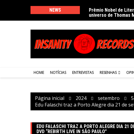
Ir
para
NEWS
Prêmio Nobel de Lite
universo de Thomas 
o
conteúdo
HOME
NOTÍCIAS
ENTREVISTAS
RESENHAS
OPI
Página inicial
2024
setembro
5
Edu Falaschi traz a Porto Alegre dia 21 de
EDU FALASCHI TRAZ A PORTO ALEGRE DIA 21
DVD “REBIRTH LIVE IN SÃO PAULO”