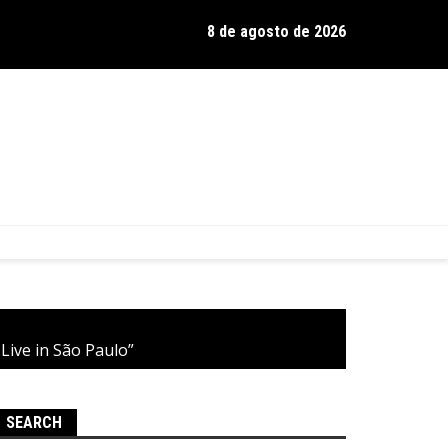
8 de agosto de 2026
os de Hamilton celebra 30 anos de estrada com show no Gravador
Live in São Paulo”
SEARCH