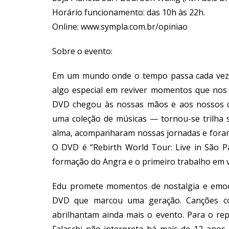
Horário funcionamento: das 10h às 22h.
Online:
www.sympla.com.br/opiniao
Sobre o evento:
Em um mundo onde o tempo passa cada vez 
algo especial em reviver momentos que nos
DVD chegou às nossas mãos e aos nossos c
uma coleção de músicas — tornou-se trilha 
alma, acompanharam nossas jornadas e foram 
O DVD é “Rebirth World Tour: Live in São P
formação do Angra e o primeiro trabalho em v
Edu promete momentos de nostalgia e emoçã
DVD que marcou uma geração. Canções com
abrilhantam ainda mais o evento. Para o repe
Falaschi não interpreta há mais de 12 anos