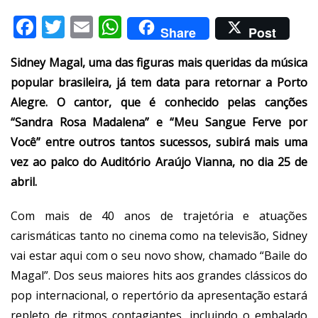
Facebook
Twitter
Email
WhatsApp
Share
Post
Sidney Magal, uma das figuras mais queridas da música
popular brasileira, já tem data para retornar a Porto
Alegre. O cantor, que é conhecido pelas canções
“Sandra Rosa Madalena” e “Meu Sangue Ferve por
Você” entre outros tantos sucessos, subirá mais uma
vez ao palco do Auditório Araújo Vianna, no dia 25 de
abril.
Com mais de 40 anos de trajetória e atuações
carismáticas tanto no cinema como na televisão, Sidney
vai estar aqui com o seu novo show, chamado “Baile do
Magal”. Dos seus maiores hits aos grandes clássicos do
pop internacional, o repertório da apresentação estará
repleto de ritmos contagiantes, incluindo o embalado