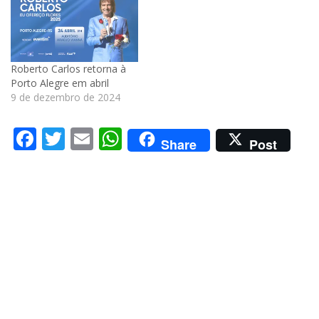
Roberto Carlos retorna à
Porto Alegre em abril
9 de dezembro de 2024
Facebook
Twitter
Email
WhatsApp
Share
Post