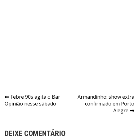
Navegação
Febre 90s agita o Bar
Armandinho: show extra
Opinião nesse sábado
confirmado em Porto
de
Alegre
Post
DEIXE COMENTÁRIO