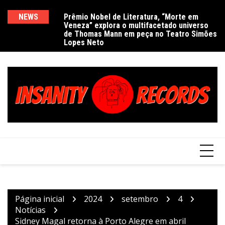
Ir
para
NEWS
Prêmio Nobel de Literatura, “Morte em
De
Veneza” explora o multifacetado universo
e
o
de Thomas Mann em peça no Teatro Simões
conteúdo
Lopes Neto
Página inicial
2024
setembro
4
Notícias
Sidney Magal retorna à Porto Alegre em abril