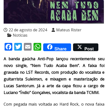
22 de agosto de 2024
Mateus Rister
Notícias
Facebook
Twitter
Email
WhatsApp
Share
Post
A banda gaúcha Anti-Pop lançou recentemente seu
novo single, “Nem Tudo Acaba Bem”. A faixa foi
gravada no LST Records, com produção do vocalista e
guitarrista Suleimxn, e mixagem e masterização de
Lucas Santorum. Já a arte da capa ficou a cargo de
Luciano “Índio” Gonçalves, vocalista da banda TCMM.
Com pegada mais voltada ao Hard Rock, o nova faixa