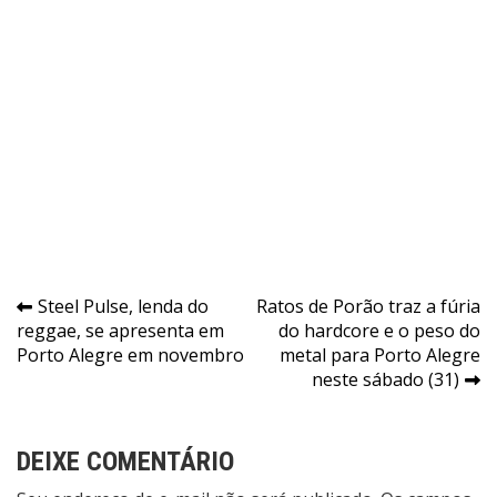
Navegação
Steel Pulse, lenda do
Ratos de Porão traz a fúria
reggae, se apresenta em
do hardcore e o peso do
de
Porto Alegre em novembro
metal para Porto Alegre
Post
neste sábado (31)
DEIXE COMENTÁRIO