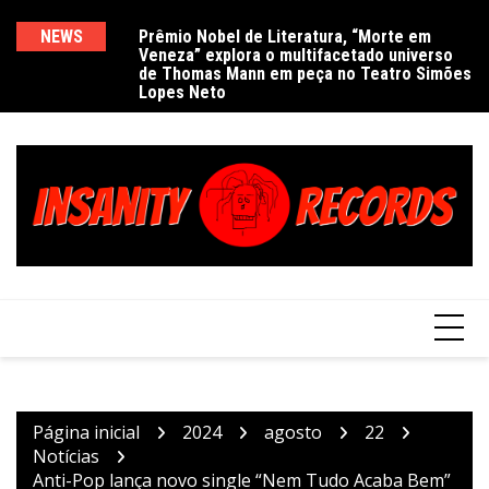
Ir
para
NEWS
Prêmio Nobel de Literatura, “Morte em
De
Veneza” explora o multifacetado universo
e
o
de Thomas Mann em peça no Teatro Simões
conteúdo
Lopes Neto
Página inicial
2024
agosto
22
Notícias
Anti-Pop lança novo single “Nem Tudo Acaba Bem”