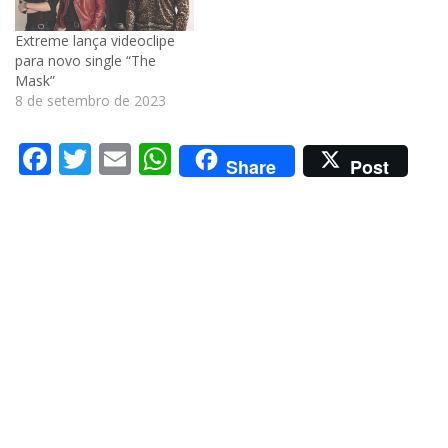
Extreme lança videoclipe
para novo single “The
Mask”
8 de setembro de 2023
Facebook
Twitter
Email
WhatsApp
Share
Post