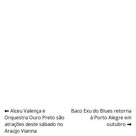
Navegação
Alceu Valença e
Baco Exu do Blues retorna
Orquestra Ouro Preto são
à Porto Alegre em
de
atrações deste sábado no
outubro
Post
Araújo Vianna