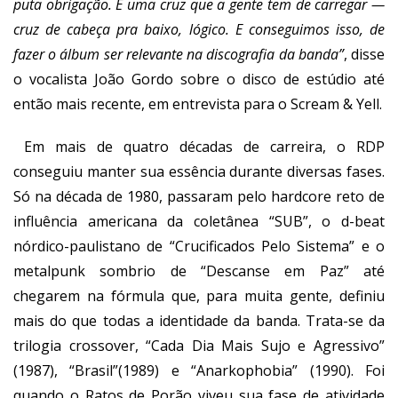
puta obrigação. É uma cruz que a gente tem de carregar —
cruz de cabeça pra baixo, lógico. E conseguimos isso, de
fazer o álbum ser relevante na discografia da banda”
, disse
o vocalista João Gordo sobre o disco de estúdio até
então mais recente, em
entrevista para o Scream & Yell
.
Em mais de quatro décadas de carreira, o RDP
conseguiu manter sua essência durante diversas fases.
Só na década de 1980, passaram pelo hardcore reto de
influência americana da coletânea “SUB”, o d-beat
nórdico-paulistano de “Crucificados Pelo Sistema” e o
metalpunk sombrio de “Descanse em Paz” até
chegarem na fórmula que, para muita gente, definiu
mais do que todas a identidade da banda. Trata-se da
trilogia crossover, “Cada Dia Mais Sujo e Agressivo”
(1987), “Brasil”(1989) e “Anarkophobia” (1990). Foi
quando o Ratos de Porão viveu sua fase de atividade