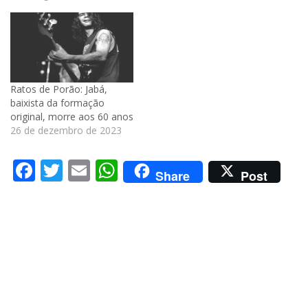
Ratos de Porão: Jabá,
baixista da formação
original, morre aos 60 anos
26 de dezembro de 2023
Facebook
Twitter
Email
WhatsApp
Share
Post