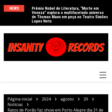
Ir
para
NEWS
Prêmio Nobel de Literatura, “Morte em
De
Veneza” explora o multifacetado universo
e
o
de Thomas Mann em peça no Teatro Simões
conteúdo
Lopes Neto
Página inicial
2024
agosto
20
Notícias
Ratos de Porão faz show em Porto Alegre dia 31 de