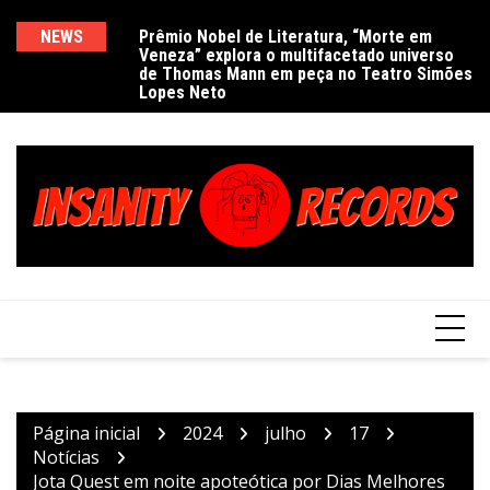
Ir
para
ra, “Morte em
NEWS
Delírios de Hamilton celebra 30 anos de
E
Pr
acetado universo
estrada com show no Gravador Pub
c
Ve
o
 no Teatro Simões
e
d
conteúdo
L
Página inicial
2024
julho
17
Notícias
Jota Quest em noite apoteótica por Dias Melhores