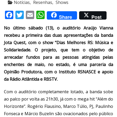
Notícias
Resenhas
Shows
Facebook
Twitter
Email
WhatsApp
Share
Post
No último sábado (13), o auditório Araújo Vianna
recebeu a primeira das duas apresentações da banda
Jota Quest, com o show “Dias Melhores RS: Música e
Solidariedade. O projeto, que tem o objetivo de
arrecadar fundos para as pessoas atingidas pelas
enchentes de maio, no estado, é uma parceria da
Opinião Produtora, com o Instituto RSNASCE e apoio
da Rádio Atlântida e RBSTV.
Com o auditório completamente lotado, a banda sobe
ao palco por volta as 21h30, já com o mega hit “Além do
Horizonte”. Rogério Flausino, Marco Túlio, PJ, Paulinho
Fonseca e Márcio Buzelin são ovacionados pelo público