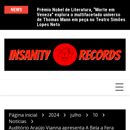
Ir
para
NEWS
Prêmio Nobel de Literatura, “Morte em
De
Veneza” explora o multifacetado universo
e
o
de Thomas Mann em peça no Teatro Simões
conteúdo
Lopes Neto
Página inicial
2024
julho
10
Notícias
Auditório Araújo Vianna apresenta A Bela a Fera