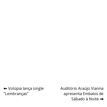
Navegação
Volúpia lança single
Auditório Araújo Vianna
“Lembranças”
apresenta Embalos de
de
Sábado à Noite
Post