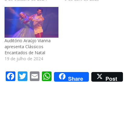
Auditório Araújo Vianna
apresenta Clássicos
Encantados de Natal
19 de julho de 2024
Facebook
Twitter
Email
WhatsApp
Share
Post