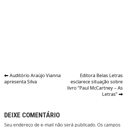
Navegação
Auditório Araújo Vianna
Editora Belas Letras
apresenta Silva
esclarece situação sobre
de
livro “Paul McCartney – As
Post
Letras”
DEIXE COMENTÁRIO
Seu endereço de e-mail não será publicado. Os campos