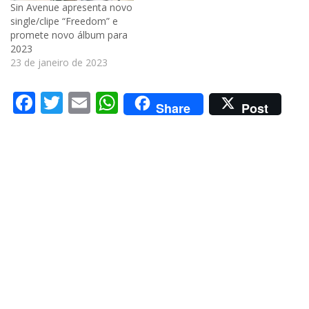
Sin Avenue apresenta novo
single/clipe “Freedom” e
promete novo álbum para
2023
23 de janeiro de 2023
Facebook
Twitter
Email
WhatsApp
Share
Post