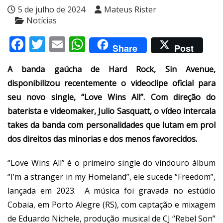
5 de julho de 2024
Mateus Rister
Notícias
Facebook
Twitter
Email
WhatsApp
Share
Post
A banda gaúcha de Hard Rock, Sin Avenue,
disponibilizou recentemente o videoclipe oficial para
seu novo single, “Love Wins All”. Com direção do
baterista e videomaker, Julio Sasquatt, o vídeo intercala
takes da banda com personalidades que lutam em prol
dos direitos das minorias e dos menos favorecidos.
“Love Wins All” é o primeiro single do vindouro álbum
“I’m a stranger in my Homeland”, ele sucede “Freedom”,
lançada em 2023. A música foi gravada no estúdio
Cobaia, em Porto Alegre (RS), com captação e mixagem
de Eduardo Nichele, produção musical de CJ “Rebel Son”