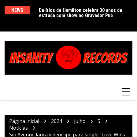
Ir
para
ra, “Morte em
NEWS
Delírios de Hamilton celebra 30 anos de
E
Pr
acetado universo
estrada com show no Gravador Pub
c
Ve
o
 no Teatro Simões
e
d
conteúdo
L
Página inicial
2024
julho
5
Notícias
Sin Avenue lança videoclipe para single “Love Wins