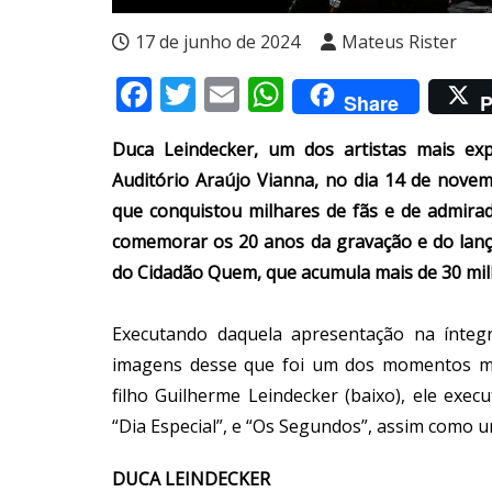
17 de junho de 2024
Mateus Rister
Facebook
Twitter
Email
WhatsApp
Share
P
Duca Leindecker, um dos artistas mais exp
Auditório Araújo Vianna, no dia 14 de nove
que conquistou milhares de fãs e de admirad
comemorar os 20 anos da gravação e do lan
do Cidadão Quem, que acumula mais de 30 mil
Executando daquela apresentação na íntegr
imagens desse que foi um dos momentos ma
filho Guilherme Leindecker (baixo), ele exec
“Dia Especial”, e “Os Segundos”, assim como
DUCA LEINDECKER