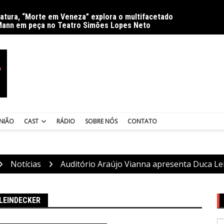
ratura, “Morte em Veneza” explora o multifacetado
Delíri
Mann em peça no Teatro Simões Lopes Neto
NIÃO
CAST
RÁDIO
SOBRE NÓS
CONTATO
Notícias
Auditório Araújo Vianna apresenta Duca Le
LEINDECKER