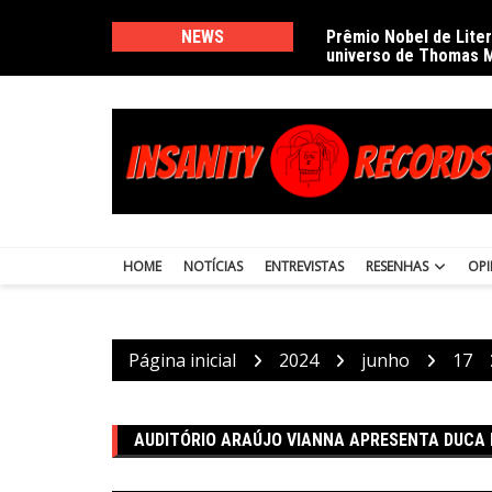
Ir
para
NEWS
Prêmio Nobel de Lite
universo de Thomas 
o
conteúdo
HOME
NOTÍCIAS
ENTREVISTAS
RESENHAS
OPI
Página inicial
2024
junho
17
AUDITÓRIO ARAÚJO VIANNA APRESENTA DUCA 