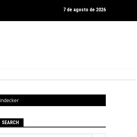
7 de agosto de 2026
os de Hamilton celebra 30 anos de estrada com show no Gravador
indecker
SEARCH
Pesquisar