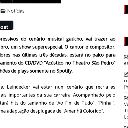
Notícias
ost
ressivos do cenário musical gaúcho, vai trazer ao
mbro, um show superespecial. O cantor e compositor,
ores nas últimas três décadas, estará no palco para
çamento do CD/DVD “Acústico no Theatro São Pedro”
e
hões de plays somente no Spotify.
c
a, Leindecker vai estar num cenário que recria as
P
is importantes da sua carreira. Acompanhado pelo
utará hits do tamanho de “Ao Fim de Tudo”, “Pinhal”,
V
T
 uma adaptação desplugada de “Amanhã Colorido”.
L