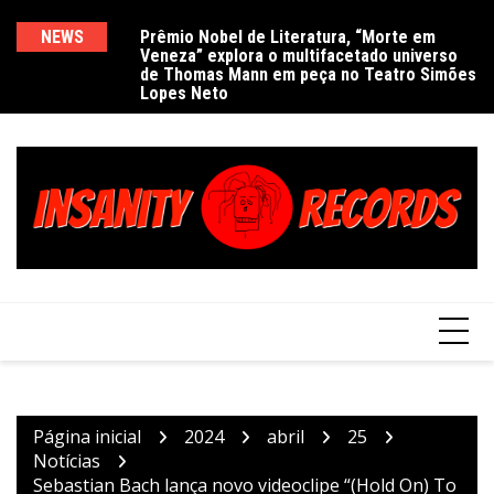
Ir
para
NEWS
Prêmio Nobel de Literatura, “Morte em
De
Veneza” explora o multifacetado universo
e
o
de Thomas Mann em peça no Teatro Simões
conteúdo
Lopes Neto
Página inicial
2024
abril
25
Notícias
Sebastian Bach lança novo videoclipe “(Hold On) To