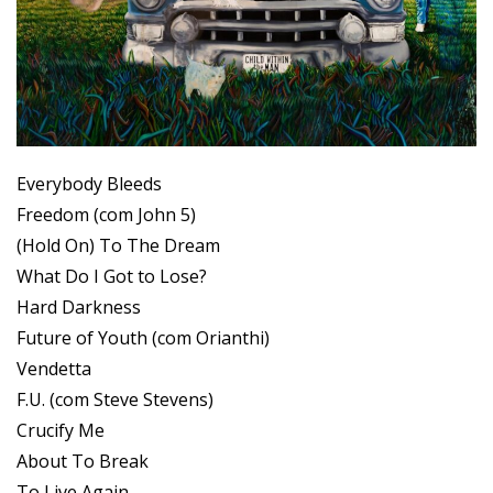
Everybody Bleeds
Freedom (com John 5)
(Hold On) To The Dream
What Do I Got to Lose?
Hard Darkness
Future of Youth (com Orianthi)
Vendetta
F.U. (com Steve Stevens)
Crucify Me
About To Break
To Live Again