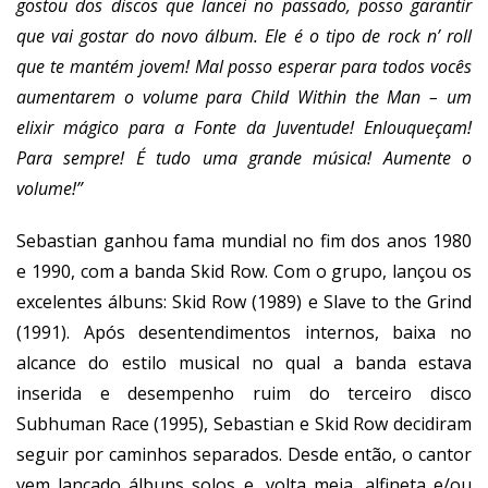
gostou dos discos que lancei no passado, posso garantir
que vai gostar do novo álbum. Ele é o tipo de rock n’ roll
que te mantém jovem! Mal posso esperar para todos vocês
aumentarem o volume para
Child Within the Man
– um
elixir mágico para a Fonte da Juventude! Enlouqueçam!
Para sempre! É tudo uma grande música! Aumente o
volume!”
Sebastian ganhou fama mundial no fim dos anos 1980
e 1990, com a banda Skid Row. Com o grupo, lançou os
excelentes álbuns: Skid Row (1989) e Slave to the Grind
(1991). Após desentendimentos internos, baixa no
alcance do estilo musical no qual a banda estava
inserida e desempenho ruim do terceiro disco
Subhuman Race (1995), Sebastian e Skid Row decidiram
seguir por caminhos separados. Desde então, o cantor
vem lançado álbuns solos e, volta meia, alfineta e/ou