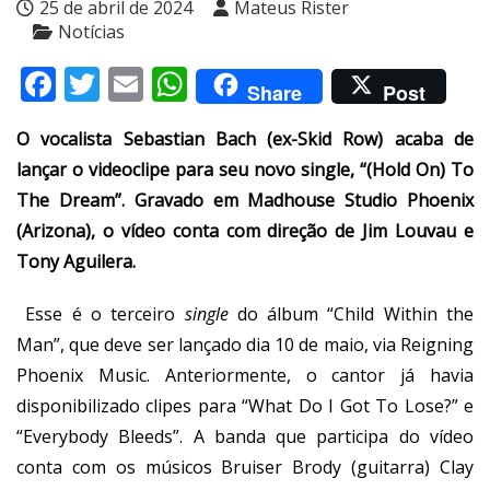
25 de abril de 2024
Mateus Rister
Notícias
Facebook
Twitter
Email
WhatsApp
Share
Post
O vocalista Sebastian Bach (ex-Skid Row) acaba de
lançar o videoclipe para seu novo single, “(Hold On) To
The Dream”. Gravado em Madhouse Studio Phoenix
(Arizona), o vídeo conta com direção de Jim Louvau e
Tony Aguilera.
Esse é o terceiro
single
do álbum “Child Within the
Man”, que deve ser lançado dia 10 de maio, via Reigning
Phoenix Music. Anteriormente, o cantor já havia
disponibilizado clipes para “What Do I Got To Lose?” e
“Everybody Bleeds”. A banda que participa do vídeo
conta com os músicos Bruiser Brody (guitarra) Clay