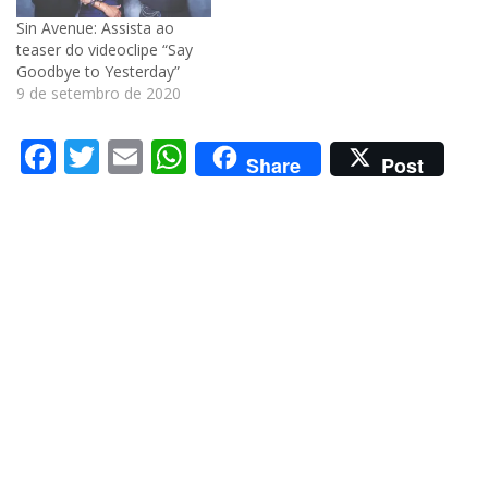
Sin Avenue: Assista ao
teaser do videoclipe “Say
Goodbye to Yesterday”
9 de setembro de 2020
Facebook
Twitter
Email
WhatsApp
Share
Post