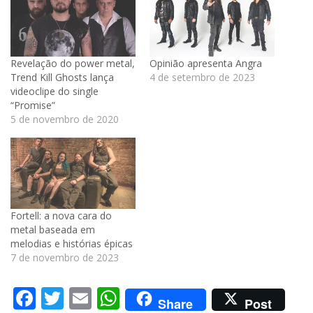
Revelação do power metal,
Opinião apresenta Angra
Trend Kill Ghosts lança
4 de setembro de 2023
videoclipe do single
“Promise”
5 de novembro de 2020
Fortell: a nova cara do
metal baseada em
melodias e histórias épicas
7 de novembro de 2023
Facebook
Twitter
Email
WhatsApp
Share
Post