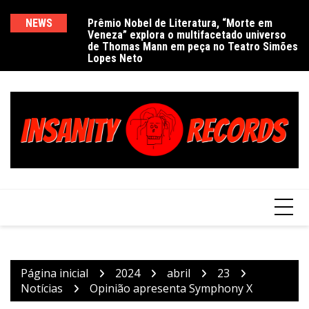
Ir
para
NEWS
Prêmio Nobel de Literatura, “Morte em
De
Veneza” explora o multifacetado universo
e
o
de Thomas Mann em peça no Teatro Simões
conteúdo
Lopes Neto
Página inicial
2024
abril
23
Notícias
Opinião apresenta Symphony X