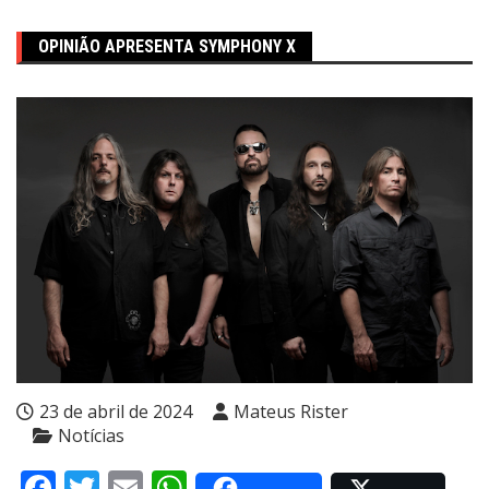
OPINIÃO APRESENTA SYMPHONY X
23 de abril de 2024
Mateus Rister
Notícias
Facebook
Twitter
Email
WhatsApp