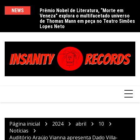
Ir
para
NEWS
Prêmio Nobel de Literatura, “Morte em
De
Veneza” explora o multifacetado universo
e
o
de Thomas Mann em peça no Teatro Simões
conteúdo
Lopes Neto
Página inicial
2024
abril
10
Notícias
Auditório Araújo Vianna apresenta Dado Villa-