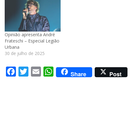
Opinião apresenta André
Frateschi – Especial Legião
Urbana
30 de julho de 2025
Facebook
Twitter
Email
WhatsApp
Share
Post