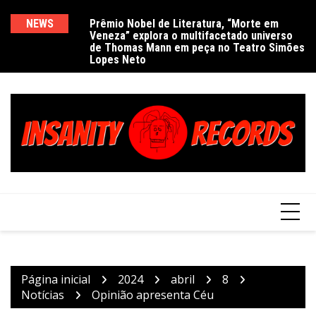
Ir
para
NEWS
Prêmio Nobel de Literatura, “Morte em
De
Veneza” explora o multifacetado universo
e
o
de Thomas Mann em peça no Teatro Simões
conteúdo
Lopes Neto
Página inicial
2024
abril
8
Notícias
Opinião apresenta Céu