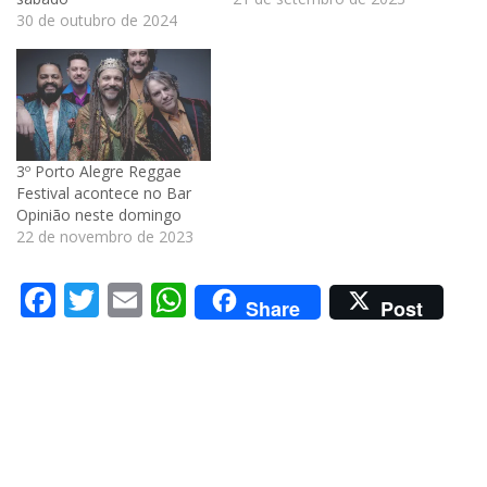
30 de outubro de 2024
3º Porto Alegre Reggae
Festival acontece no Bar
Opinião neste domingo
22 de novembro de 2023
Facebook
Twitter
Email
WhatsApp
Share
Post