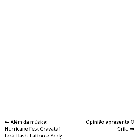
Navegação
Além da música:
Opinião apresenta O
Hurricane Fest Gravataí
Grilo
de
terá Flash Tattoo e Body