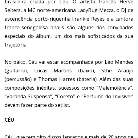
brasileira criada por Céu. O artista francês Hervé
Selters, a MC norte-americana LadyBug Mecca, o DJ de
ascendência porto-riquenha Frankie Reyes e a cantora
franco-senegalesa anaiis são alguns dos convidados
especiais do álbum, um dos mais sofisticados da sua
trajetória.
No palco, Céu vai estar acompanhada por Léo Mendes
(guitarra), Lucas Martins (baixo), Sthé Araújo
(percussão) e Thomas Harres (bateria). Além das suas
composições inéditas, sucessos como “Malemolência”,
“Varanda Suspensa”, “Coreto” e “Perfume do Invisível”
devem fazer parte do setlist.
CÉU
Céu, que tem oito discos lançados e mais de 20 anos de