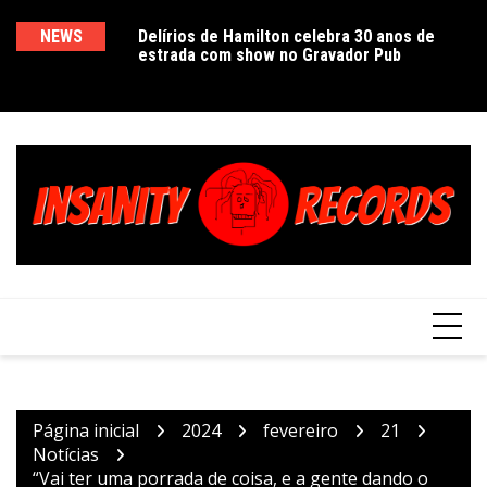
Ir
para
bra 30 anos de
NEWS
Espetáculo The Infamous Ramírez Hoffman,
Prêmio Nobel de Literatura, “Morte em
De
vador Pub
com John Malkovich e Anastasya Terenkova
Veneza” explora o multifacetado universo
e
o
em Porto Alegre
de Thomas Mann em peça no Teatro Simões
conteúdo
Lopes Neto
Página inicial
2024
fevereiro
21
Notícias
“Vai ter uma porrada de coisa, e a gente dando o