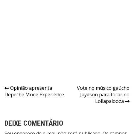
Navegação
Opinião apresenta
Vote no músico gaúcho
Depeche Mode Experience
Jaydson para tocar no
de
Lollapalooza
Post
DEIXE COMENTÁRIO
Seu endereço de e-mail não será publicado. Os campos