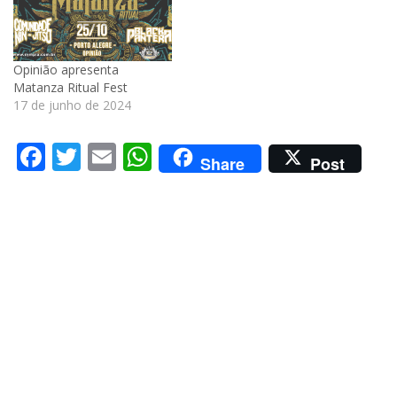
Opinião apresenta
Matanza Ritual Fest
17 de junho de 2024
Facebook
Twitter
Email
WhatsApp
Share
Post