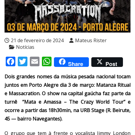
21 de fevereiro de 2024
Mateus Rister
Notícias
Facebook
Twitter
Email
WhatsApp
Share
Post
Dois grandes nomes da música pesada nacional tocam
juntos em Porto Alegre dia 3 de março: Matanza Ritual
e Massacration. O show na capital gaúcha faz parte da
turnê “Mata e Amassa – The Crazy World Tour” e
ocorre a partir das 18h30min, na URB Stage (R. Beirute,
45 — bairro Navegantes).
O grupo que tem à frente o vocalista Jimmy London