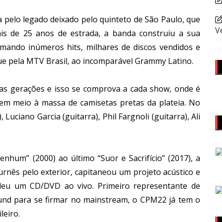
pelo legado deixado pelo quinteto de São Paulo, que
V
is de 25 anos de estrada, a banda construiu a sua
omando inúmeros hits, milhares de discos vendidos e
ue pela MTV Brasil, ao incomparável Grammy Latino.
das gerações e isso se comprova a cada show, onde é
, em meio à massa de camisetas pretas da plateia. No
Luciano Garcia (guitarra), Phil Fargnoli (guitarra), Ali
hum” (2000) ao último “Suor e Sacrifício” (2017), a
urnês pelo exterior, capitaneou um projeto acústico e
deu um CD/DVD ao vivo. Primeiro representante de
und para se firmar no mainstream, o CPM22 já tem o
leiro.