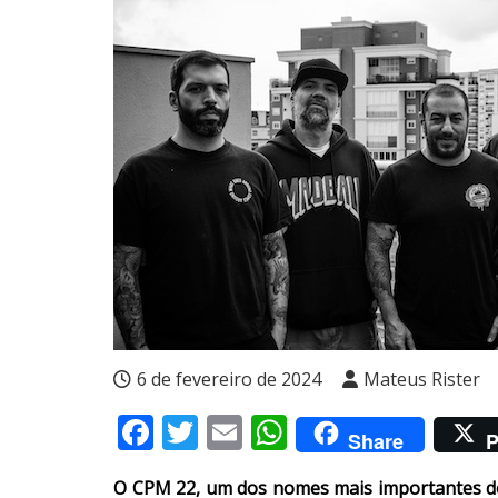
6 de fevereiro de 2024
Mateus Rister
Facebook
Twitter
Email
WhatsApp
Share
P
O CPM 22, um dos nomes mais importantes do c