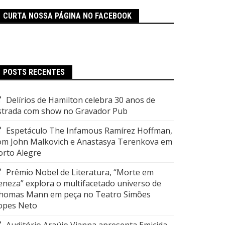
CURTA NOSSA PÁGINA NO FACEBOOK
POSTS RECENTES
Delírios de Hamilton celebra 30 anos de
strada com show no Gravador Pub
Espetáculo The Infamous Ramírez Hoffman,
om John Malkovich e Anastasya Terenkova em
orto Alegre
Prêmio Nobel de Literatura, “Morte em
eneza” explora o multifacetado universo de
homas Mann em peça no Teatro Simões
opes Neto
Auditório Araújo Vianna apresenta Emicida