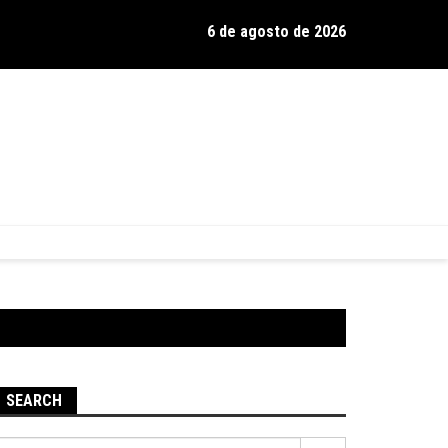
6 de agosto de 2026
os de Hamilton celebra 30 anos de estrada com show no Gravador
SEARCH
Pesquisar