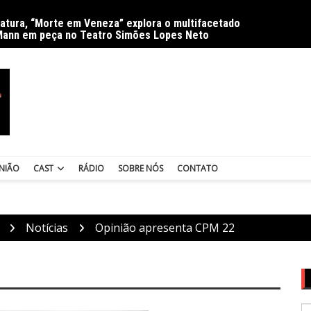
ratura, “Morte em Veneza” explora o multifacetado
Delíri
Mann em peça no Teatro Simões Lopes Neto
NIÃO
CAST
RÁDIO
SOBRE NÓS
CONTATO
Notícias
Opinião apresenta CPM 22