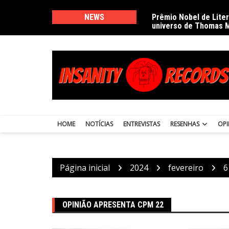
Ir
para
NEWS
Prêmio Nobel de Lite
universo de Thomas 
o
conteúdo
HOME
NOTÍCIAS
ENTREVISTAS
RESENHAS
OPI
Página inicial
2024
fevereiro
6
OPINIÃO APRESENTA CPM 22