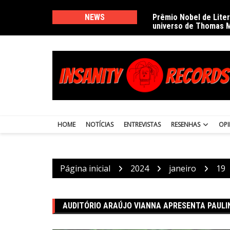
Ir
para
NEWS
Prêmio Nobel de Lite
universo de Thomas 
o
conteúdo
HOME
NOTÍCIAS
ENTREVISTAS
RESENHAS
OPI
Página inicial
2024
janeiro
19
AUDITÓRIO ARAÚJO VIANNA APRESENTA PAULI