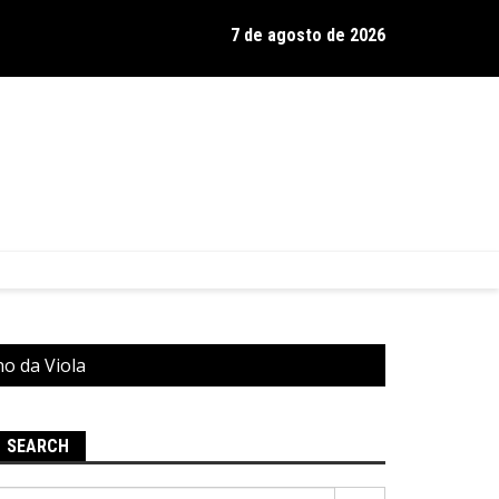
7 de agosto de 2026
os de Hamilton celebra 30 anos de estrada com show no Gravador
o da Viola
SEARCH
Pesquisar