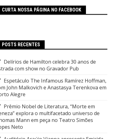
CURTA NOSSA PÁGINA NO FACEBOOK
POSTS RECENTES
Delírios de Hamilton celebra 30 anos de
strada com show no Gravador Pub
Espetáculo The Infamous Ramírez Hoffman,
om John Malkovich e Anastasya Terenkova em
orto Alegre
Prêmio Nobel de Literatura, “Morte em
eneza” explora o multifacetado universo de
homas Mann em peça no Teatro Simões
opes Neto
Auditório Araújo Vianna apresenta Emicida