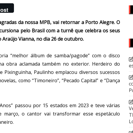
ost
agradas da nossa MPB, vai retornar a Porto Alegre. O
ursiona pelo Brasil com a turnê que celebra os seus
o Araújo Vianna, no dia 26 de outubro.
oria “melhor álbum de samba/pagode” com o disco
ma obra aclamada também no exterior. Herdeiro do
e
e Pixinguinha, Paulinho emplacou diversos sucessos
novelas, como “Timoneiro”, “Pecado Capital” e “Dança
c
P
0 Anos” passou por 15 estados em 2023 e teve várias
V
e março, o cantor vai transformar esse espetáculo
T
L
neiro.