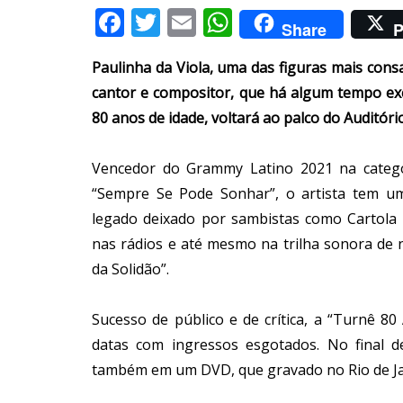
Facebook
Twitter
Email
WhatsApp
Share
P
Paulinha da Viola, uma das figuras mais cons
cantor e compositor, que há algum tempo exc
80 anos de idade, voltará ao palco do Auditóri
Vencedor do Grammy Latino 2021 na categ
“Sempre Se Pode Sonhar”, o artista tem u
legado deixado por sambistas como Cartola 
nas rádios e até mesmo na trilha sonora de 
da Solidão”.
Sucesso de público e de crítica, a “Turnê 8
datas com ingressos esgotados. No final d
também em um DVD, que gravado no Rio de Ja