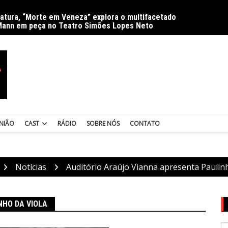
ratura, “Morte em Veneza” explora o multifacetado
Delíri
Mann em peça no Teatro Simões Lopes Neto
NIÃO
CAST
RÁDIO
SOBRE NÓS
CONTATO
Notícias
Auditório Araújo Vianna apresenta Paulinh
NHO DA VIOLA