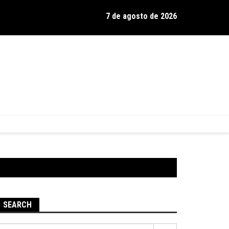
7 de agosto de 2026
os de Hamilton celebra 30 anos de estrada com show no Gravador
SEARCH
Pesquisar