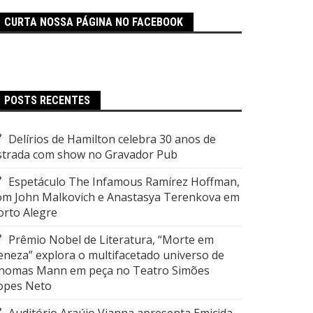
CURTA NOSSA PÁGINA NO FACEBOOK
POSTS RECENTES
Delírios de Hamilton celebra 30 anos de
strada com show no Gravador Pub
Espetáculo The Infamous Ramírez Hoffman,
om John Malkovich e Anastasya Terenkova em
orto Alegre
Prêmio Nobel de Literatura, “Morte em
eneza” explora o multifacetado universo de
homas Mann em peça no Teatro Simões
opes Neto
Auditório Araújo Vianna apresenta Emicida