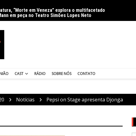
ratura, “Morte em Veneza” explora o multifacetado
Delíri
Mann em peça no Teatro Simões Lopes Neto
NIÃO
CAST
RÁDIO
SOBRE NÓS
CONTATO
20
Notícias
Pepsi on Stage apresenta Djonga