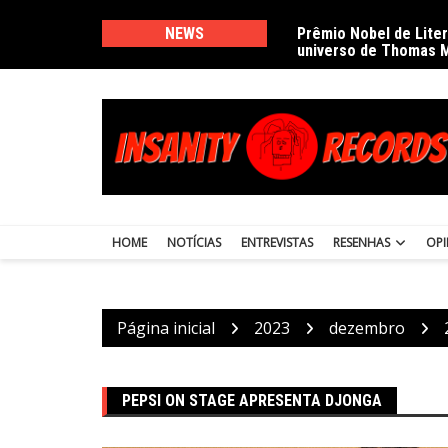
Ir
para
NEWS
Prêmio Nobel de Lite
universo de Thomas 
o
conteúdo
HOME
NOTÍCIAS
ENTREVISTAS
RESENHAS
OPI
Página inicial
2023
dezembro
PEPSI ON STAGE APRESENTA DJONGA