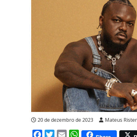
20 de dezembro de 2023
Mateus Rister
Facebook
Twitter
Email
WhatsApp
Share
P