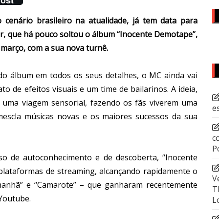
cenário brasileiro na atualidade, já tem data para
or, que há pouco soltou o álbum “Inocente Demotape”,
e março, com a sua nova turnê.
do álbum em todos os seus detalhes, o MC ainda vai
o de efeitos visuais e um time de bailarinos. A ideia,
m uma viagem sensorial, fazendo os fãs viverem uma
e
mescla músicas novas e os maiores sucessos da sua
c
P
o de autoconhecimento e de descoberta, “Inocente
plataformas de streaming, alcançando rapidamente o
V
a manhã” e “Camarote” – que ganharam recentemente
T
 Youtube.
L