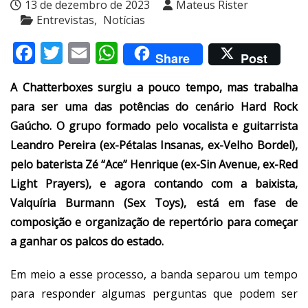
13 de dezembro de 2023
Mateus Rister
Entrevistas
Notícias
Facebook
Twitter
Email
WhatsApp
Share
Post
A Chatterboxes surgiu a pouco tempo, mas trabalha
para ser uma das potências do cenário Hard Rock
Gaúcho. O grupo formado pelo vocalista e guitarrista
Leandro Pereira (ex-Pétalas Insanas, ex-Velho Bordel),
pelo baterista Zé “Ace” Henrique (ex-Sin Avenue, ex-Red
Light Prayers), e agora contando com a baixista,
Valquíria Burmann (Sex Toys), está em fase de
composição e organização de repertório para começar
a ganhar os palcos do estado.
Em meio a esse processo, a banda separou um tempo
para responder algumas perguntas que podem ser