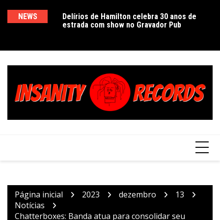
Ir
para
ra, “Morte em
NEWS
Delírios de Hamilton celebra 30 anos de
E
Pr
acetado universo
estrada com show no Gravador Pub
c
Ve
o
 no Teatro Simões
e
d
conteúdo
L
Página inicial
2023
dezembro
13
Notícias
Chatterboxes: Banda atua para consolidar seu