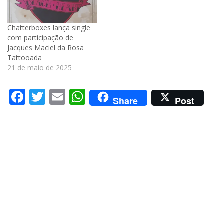
Chatterboxes lança single
com participação de
Jacques Maciel da Rosa
Tattooada
21 de maio de 2025
Facebook
Twitter
Email
WhatsApp
Share
Post