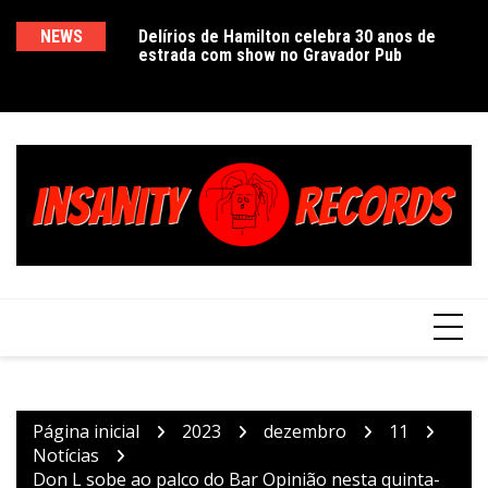
Ir
para
ra, “Morte em
NEWS
Delírios de Hamilton celebra 30 anos de
E
Pr
acetado universo
estrada com show no Gravador Pub
c
Ve
o
 no Teatro Simões
e
d
conteúdo
L
Página inicial
2023
dezembro
11
Notícias
Don L sobe ao palco do Bar Opinião nesta quinta-