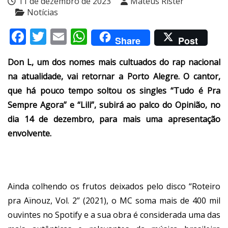
11 de dezembro de 2023
Mateus Rister
Notícias
Facebook
Twitter
Email
WhatsApp
Share
Post
Don L, um dos nomes mais cultuados do rap nacional
na atualidade, vai retornar a Porto Alegre. O cantor,
que há pouco tempo soltou os singles “Tudo é Pra
Sempre Agora” e “Lili”, subirá ao palco do Opinião, no
dia 14 de dezembro, para mais uma apresentação
envolvente.
Ainda colhendo os frutos deixados pelo disco “Roteiro
pra Aïnouz, Vol. 2” (2021), o MC soma mais de 400 mil
ouvintes no Spotify e a sua obra é considerada uma das