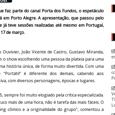
ue faz parte do canal Porta dos Fundos, o espetáculo
ará em Porto Alegre. A apresentação, que passou pelo
 já teve sessões realizadas até mesmo em Portugal,
a 17 de março.
o Duvivier, João Vicente de Castro, Gustavo Miranda,
e
iam o show escolhendo uma pessoa da plateia para uma
ma história única, de forma muito divertida. Com uma
c
o “Portátil” é diferente dos demais, cabendo aos
P
siva, com diversos personagens, épocas e lugares.
V
sempre foi muito elogiado pela crítica especializada.
T
ouco mais de uma hora, não é tarefa das mais fáceis. O
L
ming cômico e a originalidade do grupo”, comentou a