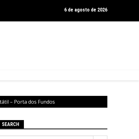
6 de agosto de 2026
os de Hamilton celebra 30 anos de estrada com show no Gravador
átil – Porta dos Fundos
SEARCH
Pesquisar