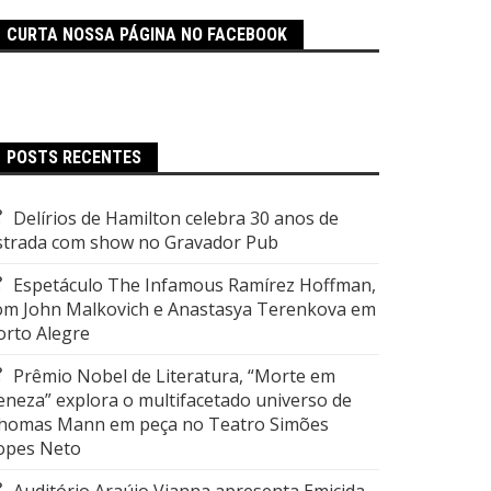
CURTA NOSSA PÁGINA NO FACEBOOK
POSTS RECENTES
Delírios de Hamilton celebra 30 anos de
strada com show no Gravador Pub
Espetáculo The Infamous Ramírez Hoffman,
om John Malkovich e Anastasya Terenkova em
orto Alegre
Prêmio Nobel de Literatura, “Morte em
eneza” explora o multifacetado universo de
homas Mann em peça no Teatro Simões
opes Neto
Auditório Araújo Vianna apresenta Emicida