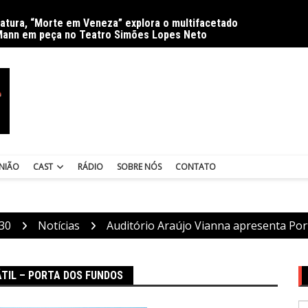
ratura, “Morte em Veneza” explora o multifacetado
Delíri
Mann em peça no Teatro Simões Lopes Neto
NIÃO
CAST
RÁDIO
SOBRE NÓS
CONTATO
30
Notícias
Auditório Araújo Vianna apresenta Port
TIL – PORTA DOS FUNDOS