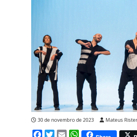
30 de novembro de 2023
Mateus Riste
Facebook
Twitter
Email
WhatsApp
Share
P