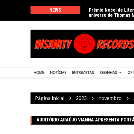
Ir
para
NEWS
Prêmio Nobel de Lite
universo de Thomas 
o
conteúdo
HOME
NOTÍCIAS
ENTREVISTAS
RESENHAS
OPI
Página inicial
2023
novembro
AUDITÓRIO ARAÚJO VIANNA APRESENTA PORTÁ