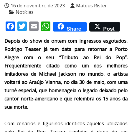
16 de novembro de 2023
Mateus Rister
Notícias
Facebook
Twitter
Email
WhatsApp
Share
Post
Depois do show de ontem com ingressos esgotados,
Rodrigo Teaser já tem data para retornar a Porto
Alegre com o seu “Tributo ao Rei do Pop”.
Frequentemente citado como um dos melhores
imitadores de Michael Jackson no mundo, o artista
voltará ao Araújo Vianna, no dia 30 de maio, com uma
turnê especial, que homenageia o legado deixado pelo
cantor norte-americano e que relembra os 15 anos da
sua morte.
Com cenários e figurinos idênticos àqueles utilizados
pelo Rei do Pop, Teaser também é dono de um