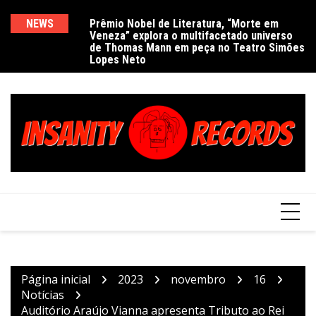
Ir
para
NEWS
Prêmio Nobel de Literatura, “Morte em
De
Veneza” explora o multifacetado universo
e
o
de Thomas Mann em peça no Teatro Simões
conteúdo
Lopes Neto
Página inicial
2023
novembro
16
Notícias
Auditório Araújo Vianna apresenta Tributo ao Rei