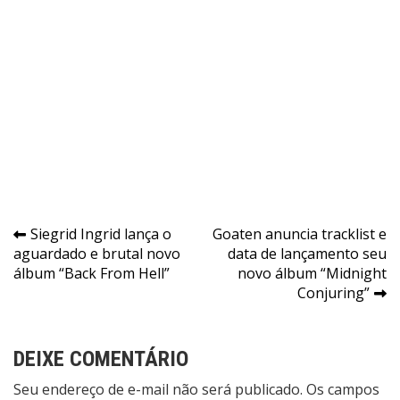
Navegação
Siegrid Ingrid lança o
Goaten anuncia tracklist e
aguardado e brutal novo
data de lançamento seu
de
álbum “Back From Hell”
novo álbum “Midnight
Post
Conjuring”
DEIXE COMENTÁRIO
Seu endereço de e-mail não será publicado. Os campos