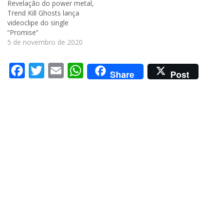
Revelação do power metal,
Trend Kill Ghosts lança
videoclipe do single
“Promise”
5 de novembro de 2020
Facebook
Twitter
Email
WhatsApp
Share
Post