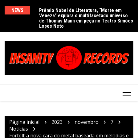
Ir
para
NEWS
Prêmio Nobel de Literatura, “Morte em
De
Veneza” explora o multifacetado universo
e
o
de Thomas Mann em peça no Teatro Simões
conteúdo
Lopes Neto
Página inicial
2023
novembro
7
Notícias
Fortell: a nova cara do metal baseada em melodias e