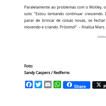
Paralelamente ao problemas com o Motley, o
solo: “Estou tentando continuar crescendo.
parar de brincar de coisas novas, se fecha
movendo e criando. Próximo!” – finaliza Mars.
Continu
Foto:
Sandy Caspers / Redferns
Facebook
Twitter
Email
WhatsApp
Share
P