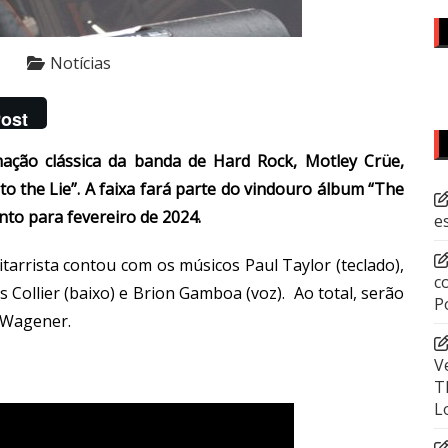
Notícias
ost
mação clássica da banda de Hard Rock, Motley Crüe,
 to the Lie”. A faixa fará parte do vindouro álbum “The
nto para fevereiro de 2024.
e
tarrista contou com os músicos Paul Taylor (teclado),
c
s Collier (baixo) e Brion Gamboa (voz). Ao total, serão
P
l Wagener.
V
T
L