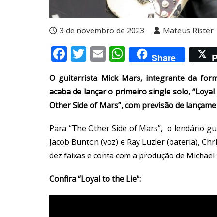
3 de novembro de 2023
Mateus Rister
Facebook
Twitter
Email
WhatsApp
Share
P
O guitarrista Mick Mars, integrante da for
acaba de lançar o primeiro single solo, “Loyal
Other Side of Mars”, com previsão de lançame
Para “The Other Side of Mars”, o lendário gui
Jacob Bunton (voz) e Ray Luzier (bateria), Chri
dez faixas e conta com a produção de Michae
Confira “Loyal to the Lie”: