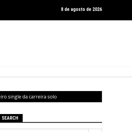
8 de agosto de 2026
os de Hamilton celebra 30 anos de estrada com show no Gravador
iro single da carreira solo
SEARCH
Pesquisar