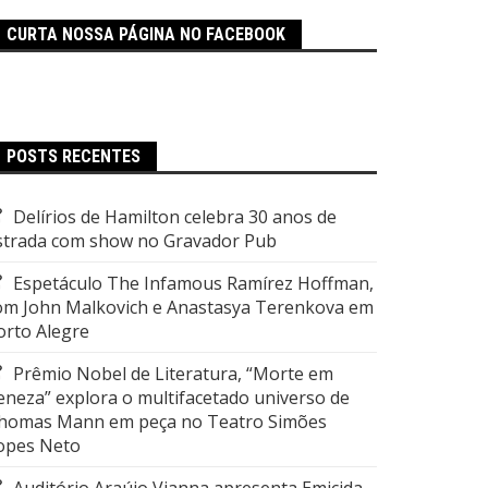
CURTA NOSSA PÁGINA NO FACEBOOK
POSTS RECENTES
Delírios de Hamilton celebra 30 anos de
strada com show no Gravador Pub
Espetáculo The Infamous Ramírez Hoffman,
om John Malkovich e Anastasya Terenkova em
orto Alegre
Prêmio Nobel de Literatura, “Morte em
eneza” explora o multifacetado universo de
homas Mann em peça no Teatro Simões
opes Neto
Auditório Araújo Vianna apresenta Emicida