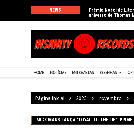
Ir
para
NEWS
Prêmio Nobel de Lite
universo de Thomas 
o
conteúdo
HOME
NOTÍCIAS
ENTREVISTAS
RESENHAS
OPI
Página inicial
2023
novembro
MICK MARS LANÇA “LOYAL TO THE LIE”, PRIME