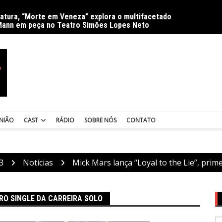
ratura, “Morte em Veneza” explora o multifacetado
Delíri
Mann em peça no Teatro Simões Lopes Neto
NIÃO
CAST
RÁDIO
SOBRE NÓS
CONTATO
3
Notícias
Mick Mars lança “Loyal to the Lie”, prime
IRO SINGLE DA CARREIRA SOLO