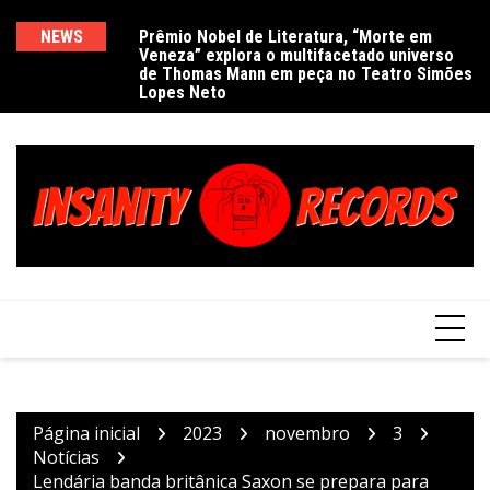
Ir
para
NEWS
Prêmio Nobel de Literatura, “Morte em
De
Veneza” explora o multifacetado universo
e
o
de Thomas Mann em peça no Teatro Simões
conteúdo
Lopes Neto
Página inicial
2023
novembro
3
Notícias
Lendária banda britânica Saxon se prepara para