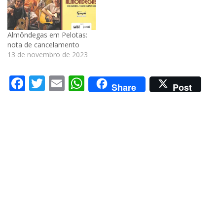
Almôndegas em Pelotas:
nota de cancelamento
13 de novembro de 2023
Facebook
Twitter
Email
WhatsApp
Share
Post