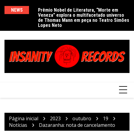
Ir
para
NEWS
Prêmio Nobel de Literatura, “Morte em
De
Veneza” explora o multifacetado universo
e
o
de Thomas Mann em peça no Teatro Simões
conteúdo
Lopes Neto
Página inicial
2023
outubro
19
Notícias
Dazaranha: nota de cancelamento