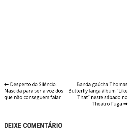
Navegação
Desperto do Silêncio:
Banda gaúcha Thomas
Nascida para ser a voz dos
Butterfly lança álbum “Like
de
que não conseguem falar
That” neste sábado no
Post
Theatro Fuga
DEIXE COMENTÁRIO