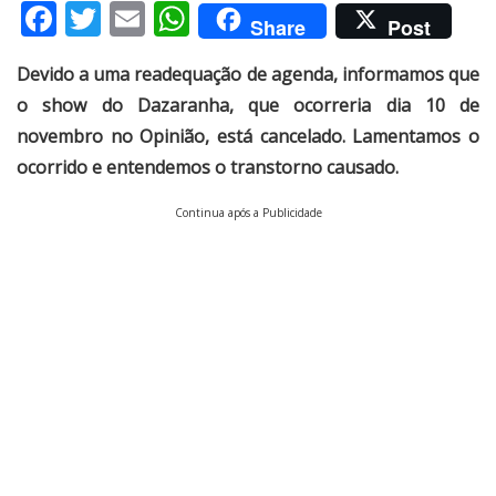
Facebook
Twitter
Email
WhatsApp
Share
Post
Devido a uma readequação de agenda, informamos que
o show do Dazaranha, que ocorreria dia 10 de
novembro no Opinião, está cancelado. Lamentamos o
ocorrido e entendemos o transtorno causado.
Continua após a Publicidade