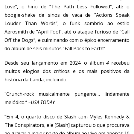
Love”, o hino de “The Path Less Followed”, até o
boogie-shake de sinos de vaca de “Actions Speak
Louder Than Words”, o funk sombrio ao estilo
Aerosmith de “April Fool”, até o ataque furioso de “Call
Off the Dogs”, e culminando com o épico encerramento
do álbum de seis minutos “Fall Back to Earth”.
Desde seu lançamento em 2024, o álbum
4
recebeu
muitos elogios dos críticos e os mais positivos da
história da banda, incluindo:
“Crunch-rock musicalmente pungente… lindamente
melódico.”
–
USA TODAY
“Em 4, o quarto disco de Slash com Myles Kennedy &
The Conspirators, ele [Slash] capturou o que procurava
ao gravar a maior parte do álbum ao vivo em apenas 10