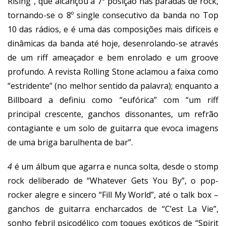
Rising”, que alcançou a 7ª posição nas paradas de rock,
tornando-se o 8º single consecutivo da banda no Top
10 das rádios, e é uma das composições mais difíceis e
dinâmicas da banda até hoje, desenrolando-se através
de um riff ameaçador e bem enrolado e um groove
profundo. A revista Rolling Stone aclamou a faixa como
“estridente” (no melhor sentido da palavra); enquanto a
Billboard a definiu como “eufórica” com “um riff
principal crescente, ganchos dissonantes, um refrão
contagiante e um solo de guitarra que evoca imagens
de uma briga barulhenta de bar”.
4
é um álbum que agarra e nunca solta, desde o stomp
rock deliberado de “Whatever Gets You By”, o pop-
rocker alegre e sincero “Fill My World”, até o talk box –
ganchos de guitarra encharcados de “C’est La Vie”,
sonho febril psicodélico com toques exóticos de “Spirit