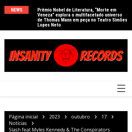
Ir
para
NEWS
Prêmio Nobel de Literatura, “Morte em
De
Veneza” explora o multifacetado universo
e
o
de Thomas Mann em peça no Teatro Simões
conteúdo
Lopes Neto
Página inicial
2023
outubro
17
Notícias
Slash feat Myles Kennedy & The Conspirators