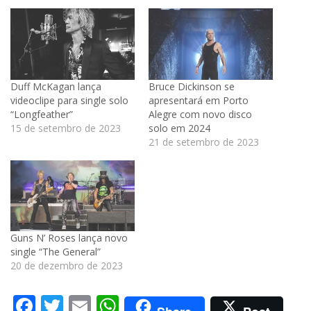
Duff McKagan lança
Bruce Dickinson se
videoclipe para single solo
apresentará em Porto
“Longfeather”
Alegre com novo disco
15 de setembro de 2023
solo em 2024
21 de setembro de 2023
Guns N’ Roses lança novo
single “The General”
20 de dezembro de 2023
Facebook
Twitter
Email
WhatsApp